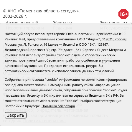
© АНО «Тюменская область сегодня»,
2002-2026 г.
Архив новостей
Журналы
Экстренные сл
Новости городов и
Редакция
и Госучрежден
районов ТО
RSS поток
Сведения об
Настоящий ресурс использует сервисы веб-аналитики Яндекс Метрика и
организации
Рейтинг Mail, предоставляемые компаниями ООО "Яндекс", 119021, Россия,
Москва, ул. Л. Толстого, 16 (далее — Яндекс) и ООО "ВК", 125167,
Главный редактор Рябков А.В.
Ленинградский проспект 39, стр. 79 (далее - ВК). Сервисы Яндекс Метрика и
Редакция: 625002, Тюмень, Осипенко, 81,
Рейтинг Mail используют файлы "cookie" с целью сбора технических
телефон (3452)49-00-18,
e-mail: tumentoday@obl72.ru
данных посетителей для обеспечения работоспособности и улучшения
Адрес для писем: 625000, Россия, Тюмень, Почтамт,
качества обслуживания. Продолжая использовать ресурс, Вы
а/я 371. Для пресс-релизов: tumentoday@obl72.ru.
автоматически соглашаетесь с использованием данных технологий.
Отдел писем: тел. (3452) 39-90-59. Отдел рекламы:
тел. (3452) 39-90-51. Регистрация СМИ: Сетевое
Собранная при помощи "cookie" информация не может идентифицировать
издание «Интернет-газета «Тюменская область
вас, однако может помочь нам улучшить работу сайта. Информация об
сегодня», свидетельство о регистрации СМИ Эл №
использовании вами данного сайта, собранная при помощи "cookie", будет
ФС77-64918 от 24.02.2016 выдано Федеральной
передаваться Яндексу и ВК и храниться на серверах Яндекса и ВК в РФ. Вы
службой по надзору в сфере связи, информационных
можете отказаться от использования "cookie", выбрав соответствующие
технологий и массовых коммуникаций
настройки в браузере.
Политика оператора
(Роскомнадзор). Учредитель: Автономная
Закрыть
некоммерческая организация «Тюменская область
сегодня».
Политика оператора