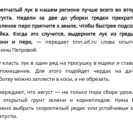
епчатый лук в нашем регионе лучше всего во вто
густа. Недели за две до уборки грядки прекрат
зеленое перо пригните к земле, чтобы быстрее подсо
йка. Когда это случится, выдерните лук из гряд
рни и перо,
— передает tmn.aif.ru слова опыт
ины Петровой.
класть лук в один ряд на просушку в ящики и став
помещение. Для этого подойдет чердак на да
отву можно заплести в косы, а не обрезать.
верждают, что август — не только пора сбора урож
открытый грунт зелени и корнеплодов. Нина 
можно выбрать скороспелый редис или устойчивые к
апусты.