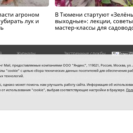
ласти агроном
В Тюмени стартуют «Зелён
 убирать лук и
выходные»: лекции, советы
ть
мастер-классы для садовод
й
Журналы
Экстренные службы
ов и
Редакция
и Госучреждения
Если вы заме
RSS поток
Сведения об
выделите мы
 Mail, предоставляемые компаниями ООО "Яндекс", 119021, Россия, Москва, ул. Л
организации
нажмите
Ctrl
 файлы "cookie" с целью сбора технических данных посетителей для обеспечения
ых технологий.
сипенко, 81,
телефон (3452)49-00-18,
e-mail: tumentoday@obl72.
 Для пресс-релизов: tumentoday@obl72.ru. Отдел писем: тел. (345
 однако может помочь нам улучшить работу сайта. Информация об использовани
енская область сегодня», свидетельство о регистрации СМИ Эл
ся от использования "cookie", выбрав соответствующие настройки в браузере.
Пол
логий и массовых коммуникаций (Роскомнадзор). Учредитель: