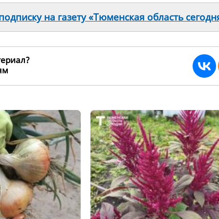
одписку на газету «Тюменская область сегодн
териал?
ьям
235101