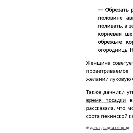
— Обрезать р
половине ав
поливать, а 
корневая ше
обрежьте ко
огородницы Н
Женщина советует 
проветриваемое 
желании луковую б
Также дачники ут
время посадки
в 
рассказала, что 
сорта пекинской к
#
дача
,
сад и огород