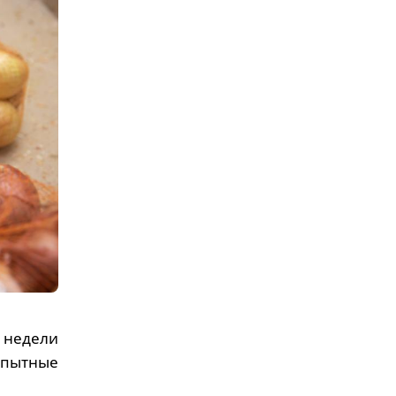
е недели
опытные