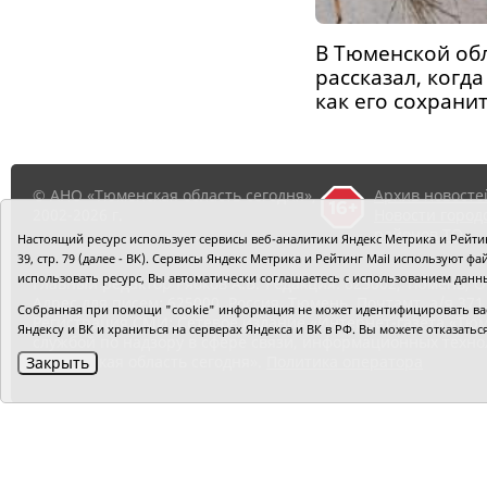
В Тюменской об
рассказал, когда
как его сохрани
© АНО «Тюменская область сегодня»,
Архив новосте
2002-2026 г.
Новости город
районов ТО
Настоящий ресурс использует сервисы веб-аналитики Яндекс Метрика и Рейтинг
39, стр. 79 (далее - ВК). Сервисы Яндекс Метрика и Рейтинг Mail используют
использовать ресурс, Вы автоматически соглашаетесь с использованием данн
Главный редактор Рябков А.В.
Редакция: 625002, Тюмень, О
Адрес для писем: 625000, Россия, Тюмень, Почтамт, а/я 371.
Собранная при помощи "cookie" информация не может идентифицировать вас,
Регистрация СМИ: Сетевое издание «Интернет-газета «Тюм
Яндексу и ВК и храниться на серверах Яндекса и ВК в РФ. Вы можете отказать
службой по надзору в сфере связи, информационных техно
«Тюменская область сегодня».
Политика оператора
Закрыть