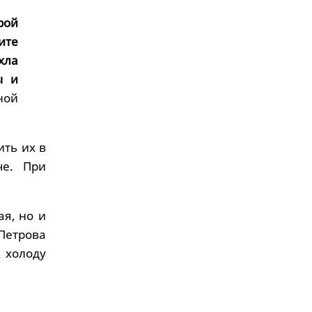
рой
ите
хла
ы и
ной
ить их в
че. При
ая, но и
Петрова
 холоду