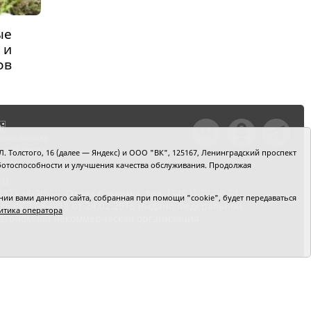
ые
 и
ов
тили ошибку,
шкой текст и
. Толстого, 16 (далее — Яндекс) и ООО "ВК", 125167, Ленинградский проспект
+Enter
 работоспособности и улучшения качества обслуживания. Продолжая
ru
2) 39-90-59. Отдел рекламы: тел. (3452) 39-90-51.
и вами данного сайта, собранная при помощи "cookie", будет передаваться
 № ФС77-64918 от 24.02.2016 выдано Федеральной
итика оператора
 Автономная некоммерческая организация