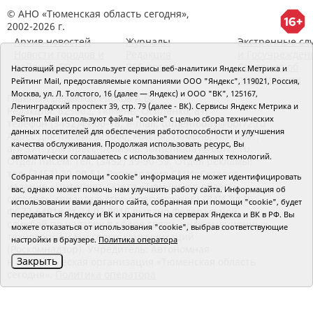
© АНО «Тюменская область сегодня»,
2002-2026 г.
Архив новостей
Журналы
Экстренные сл
Новости городов и
Редакция
и Госучрежден
районов ТО
RSS поток
Сведения об
Настоящий ресурс использует сервисы веб-аналитики Яндекс Метрика и
организации
Рейтинг Mail, предоставляемые компаниями ООО "Яндекс", 119021, Россия,
Москва, ул. Л. Толстого, 16 (далее — Яндекс) и ООО "ВК", 125167,
Главный редактор Рябков А.В.
Ленинградский проспект 39, стр. 79 (далее - ВК). Сервисы Яндекс Метрика и
Редакция: 625002, Тюмень, Осипенко, 81,
Рейтинг Mail используют файлы "cookie" с целью сбора технических
телефон (3452)49-00-18,
e-mail: tumentoday@obl72.ru
данных посетителей для обеспечения работоспособности и улучшения
Адрес для писем: 625000, Россия, Тюмень, Почтамт,
качества обслуживания. Продолжая использовать ресурс, Вы
а/я 371. Для пресс-релизов: tumentoday@obl72.ru.
автоматически соглашаетесь с использованием данных технологий.
Отдел писем: тел. (3452) 39-90-59. Отдел рекламы:
тел. (3452) 39-90-51. Регистрация СМИ: Сетевое
Собранная при помощи "cookie" информация не может идентифицировать
издание «Интернет-газета «Тюменская область
вас, однако может помочь нам улучшить работу сайта. Информация об
сегодня», свидетельство о регистрации СМИ Эл №
использовании вами данного сайта, собранная при помощи "cookie", будет
ФС77-64918 от 24.02.2016 выдано Федеральной
передаваться Яндексу и ВК и храниться на серверах Яндекса и ВК в РФ. Вы
службой по надзору в сфере связи, информационных
можете отказаться от использования "cookie", выбрав соответствующие
технологий и массовых коммуникаций
настройки в браузере.
Политика оператора
(Роскомнадзор). Учредитель: Автономная
Закрыть
некоммерческая организация «Тюменская область
сегодня».
Политика оператора