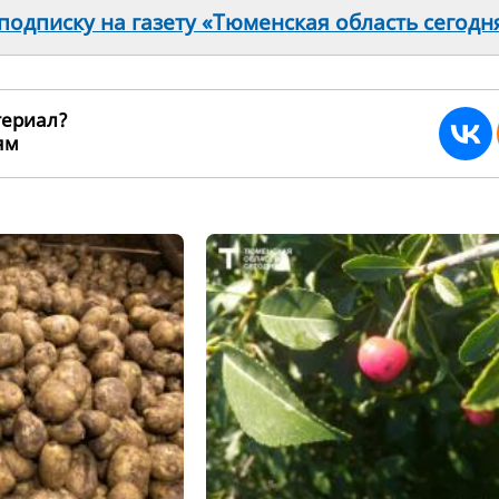
одписку на газету «Тюменская область сегодн
териал?
ьям
232311