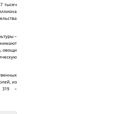
7 тысяч
иллиона
ельства
льтуры –
занимают
в, овощи
ическую
венных
олей, из
 319 –