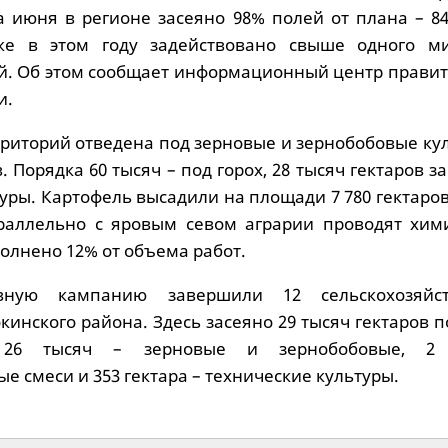
 июня в регионе засеяно 98% полей от плана – 84
 же в этом году задействовано свыше одного м
й. Об этом сообщает информационный центр правит
и.
рриторий отведена под зерновые и зернобобовые ку
в. Порядка 60 тысяч – под горох, 28 тысяч гектаров 
уры. Картофель высадили на площади 7 780 гектаро
араллельно с яровым севом аграрии проводят хим
олнено 12% от объема работ.
вную кампанию завершили 12 сельскохозяйст
инского района. Здесь засеяно 29 тысяч гектаров п
 26 тысяч – зерновые и зернобобовые, 2
 смеси и 353 гектара – технические культуры.