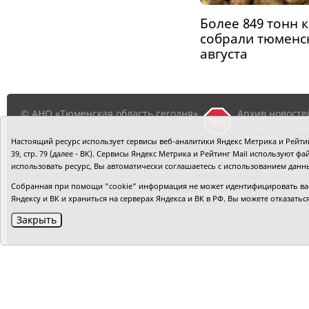
Более 849 тонн 
собрали тюменск
августа
© АНО «Тюменская область сегодня»,
Архив новосте
2002-2026 г.
Новости город
районов ТО
Настоящий ресурс использует сервисы веб-аналитики Яндекс Метрика и Рейтинг
39, стр. 79 (далее - ВК). Сервисы Яндекс Метрика и Рейтинг Mail используют
использовать ресурс, Вы автоматически соглашаетесь с использованием данн
Главный редактор Рябков А.В.
Редакция: 625002, Тюмень, О
Адрес для писем: 625000, Россия, Тюмень, Почтамт, а/я 371.
Собранная при помощи "cookie" информация не может идентифицировать вас,
Регистрация СМИ: Сетевое издание «Интернет-газета «Тюм
Яндексу и ВК и храниться на серверах Яндекса и ВК в РФ. Вы можете отказать
службой по надзору в сфере связи, информационных техно
«Тюменская область сегодня».
Политика оператора
Закрыть