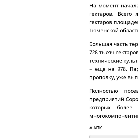
На момент начала
гектаров. Всего
гектаров площаде
Тюменской област
Большая часть те
728 тысяч гектаро
технические культ
– еще на 978. П
прополку, уже вып
Полностью посе
предприятий Сорок
которых более
многокомпонентные
#
АПК