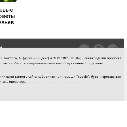
невые
советы
евьев
тили ошибку,
шкой текст и
. Толстого, 16 (далее — Яндекс) и ООО "ВК", 125167, Ленинградский проспект
+Enter
 работоспособности и улучшения качества обслуживания. Продолжая
ru
2) 39-90-59. Отдел рекламы: тел. (3452) 39-90-51.
и вами данного сайта, собранная при помощи "cookie", будет передаваться
 № ФС77-64918 от 24.02.2016 выдано Федеральной
итика оператора
 Автономная некоммерческая организация