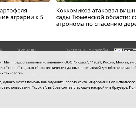
картофеля
Коккомикоз атаковал виш
ие аграрии к 5
сады Тюменской области: 
агронома по спасению дер
й
Журналы
Экстренные службы
ов и
Редакция
и Госучреждения
Если вы заме
RSS поток
Сведения об
выделите мы
 Mail, предоставляемые компаниями ООО "Яндекс", 119021, Россия, Москва, ул. Л
организации
нажмите
Ctrl
 файлы "cookie" с целью сбора технических данных посетителей для обеспечения
ых технологий.
сипенко, 81,
телефон (3452)49-00-18,
e-mail: tumentoday@obl72.
 Для пресс-релизов: tumentoday@obl72.ru. Отдел писем: тел. (345
 однако может помочь нам улучшить работу сайта. Информация об использовани
енская область сегодня», свидетельство о регистрации СМИ Эл
ся от использования "cookie", выбрав соответствующие настройки в браузере.
Пол
логий и массовых коммуникаций (Роскомнадзор). Учредитель: