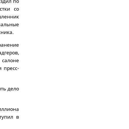
ездил по
стки со
шленник
альные
хника.
ранение
дгеров,
 салоне
 пресс-
ыть дело
иллиона
тупил в