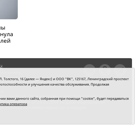
пы
нула
блей
тили ошибку,
шкой текст и
. Толстого, 16 (далее — Яндекс) и ООО "ВК", 125167, Ленинградский проспект
+Enter
 работоспособности и улучшения качества обслуживания. Продолжая
ru
2) 39-90-59. Отдел рекламы: тел. (3452) 39-90-51.
и вами данного сайта, собранная при помощи "cookie", будет передаваться
 № ФС77-64918 от 24.02.2016 выдано Федеральной
итика оператора
 Автономная некоммерческая организация