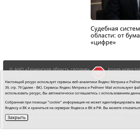
Судебная систе
области: от бум
«цифре»
© АНО «Тюменская область сегодня»,
Архив новосте
2002-2026 г.
Новости город
районов ТО
Настоящий ресурс использует сервисы веб-аналитики Яндекс Метрика и Рейтинг
39, стр. 79 (далее - ВК). Сервисы Яндекс Метрика и Рейтинг Mail используют
использовать ресурс, Вы автоматически соглашаетесь с использованием данн
Главный редактор Рябков А.В.
Редакция: 625002, Тюмень, О
Адрес для писем: 625000, Россия, Тюмень, Почтамт, а/я 371.
Собранная при помощи "cookie" информация не может идентифицировать вас,
Регистрация СМИ: Сетевое издание «Интернет-газета «Тюм
Яндексу и ВК и храниться на серверах Яндекса и ВК в РФ. Вы можете отказать
службой по надзору в сфере связи, информационных техно
«Тюменская область сегодня».
Политика оператора
Закрыть