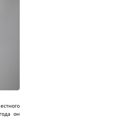
местного
года он