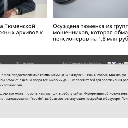
ма Тюменской
Осуждена тюменка из груп
ажных архивов к
мошенников, которая обма
пенсионеров на 1,8 млн ру
й
Журналы
Экстренные службы
ов и
Редакция
и Госучреждения
Если вы заме
RSS поток
Сведения об
выделите мы
 Mail, предоставляемые компаниями ООО "Яндекс", 119021, Россия, Москва, ул. Л
организации
нажмите
Ctrl
 файлы "cookie" с целью сбора технических данных посетителей для обеспечения
ых технологий.
сипенко, 81,
телефон (3452)49-00-18,
e-mail: tumentoday@obl72.
 Для пресс-релизов: tumentoday@obl72.ru. Отдел писем: тел. (345
 однако может помочь нам улучшить работу сайта. Информация об использовани
енская область сегодня», свидетельство о регистрации СМИ Эл
ся от использования "cookie", выбрав соответствующие настройки в браузере.
Пол
логий и массовых коммуникаций (Роскомнадзор). Учредитель: