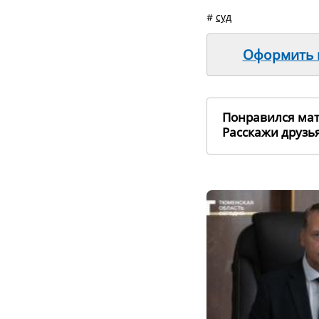
#
суд
Оформить п
Понравился ма
Расскажи друз