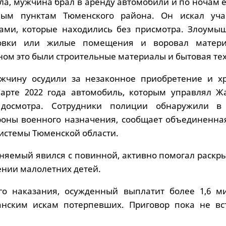
ла, мужчина брал в аренду автомобили и по ночам 
ым пунктам Тюменского района. Он искал уча
ами, которые находились без присмотра. Злоумы
овки или жилые помещения и воровал матери
ном это были строительные материалы и бытовая те
жчину осудили за незаконное приобретение и х
арте 2022 года автомобиль, которым управлял Жа
 досмотра. Сотрудники полиции обнаружили в
оны военного назначения, сообщает объединенная
системы Тюменской области.
иняемый явился с повинной, активно помогал раскр
ении малолетних детей.
о наказания, осужденный выплатит более 1,6 м
анским искам потерпевших. Приговор пока не вс