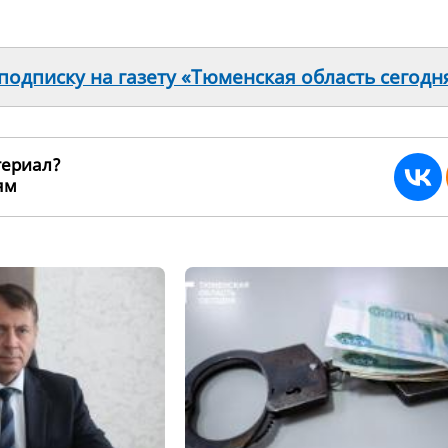
одписку на газету «Тюменская область сегодн
териал?
ьям
228771