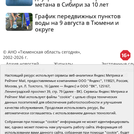
метана в Сибири за 10 лет
График передвижных пунктов
воды на 9 августа в Тюмени и
округе
© АНО «Тюменская область сегодня»,
2002-2026 г.
Архив новостей
Журналы
Экстренные сл
Новости городов и
Редакция
и Госучрежден
районов ТО
RSS поток
Сведения об
Настоящий ресурс использует сервисы веб-аналитики Яндекс Метрика и
организации
Рейтинг Mail, предоставляемые компаниями ООО "Яндекс", 119021, Россия,
Москва, ул. Л. Толстого, 16 (далее — Яндекс) и ООО "ВК", 125167,
Главный редактор Рябков А.В.
Ленинградский проспект 39, стр. 79 (далее - ВК). Сервисы Яндекс Метрика и
Редакция: 625002, Тюмень, Осипенко, 81,
Рейтинг Mail используют файлы "cookie" с целью сбора технических
телефон (3452)49-00-18,
e-mail: tumentoday@obl72.ru
данных посетителей для обеспечения работоспособности и улучшения
Адрес для писем: 625000, Россия, Тюмень, Почтамт,
качества обслуживания. Продолжая использовать ресурс, Вы
а/я 371. Для пресс-релизов: tumentoday@obl72.ru.
автоматически соглашаетесь с использованием данных технологий.
Отдел писем: тел. (3452) 39-90-59. Отдел рекламы:
тел. (3452) 39-90-51. Регистрация СМИ: Сетевое
Собранная при помощи "cookie" информация не может идентифицировать
издание «Интернет-газета «Тюменская область
вас, однако может помочь нам улучшить работу сайта. Информация об
сегодня», свидетельство о регистрации СМИ Эл №
использовании вами данного сайта, собранная при помощи "cookie", будет