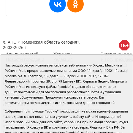
© АНО «Тюменская область сегодня»,
2002-2026 г.
Архив новостей
Журналы
Экстренные сл
Новости городов и
Редакция
и Госучрежден
районов ТО
RSS поток
Сведения об
Настоящий ресурс использует сервисы веб-аналитики Яндекс Метрика и
организации
Рейтинг Mail, предоставляемые компаниями ООО "Яндекс", 119021, Россия,
Москва, ул. Л. Толстого, 16 (далее — Яндекс) и ООО "ВК", 125167,
Главный редактор Рябков А.В.
Ленинградский проспект 39, стр. 79 (далее - ВК). Сервисы Яндекс Метрика и
Редакция: 625002, Тюмень, Осипенко, 81,
Рейтинг Mail используют файлы "cookie" с целью сбора технических
телефон (3452)49-00-18,
e-mail: tumentoday@obl72.ru
данных посетителей для обеспечения работоспособности и улучшения
Адрес для писем: 625000, Россия, Тюмень, Почтамт,
качества обслуживания. Продолжая использовать ресурс, Вы
а/я 371. Для пресс-релизов: tumentoday@obl72.ru.
автоматически соглашаетесь с использованием данных технологий.
Отдел писем: тел. (3452) 39-90-59. Отдел рекламы:
тел. (3452) 39-90-51. Регистрация СМИ: Сетевое
Собранная при помощи "cookie" информация не может идентифицировать
издание «Интернет-газета «Тюменская область
вас, однако может помочь нам улучшить работу сайта. Информация об
сегодня», свидетельство о регистрации СМИ Эл №
использовании вами данного сайта, собранная при помощи "cookie", будет
ФС77-64918 от 24.02.2016 выдано Федеральной
передаваться Яндексу и ВК и храниться на серверах Яндекса и ВК в РФ. Вы
службой по надзору в сфере связи, информационных
можете отказаться от использования "cookie", выбрав соответствующие