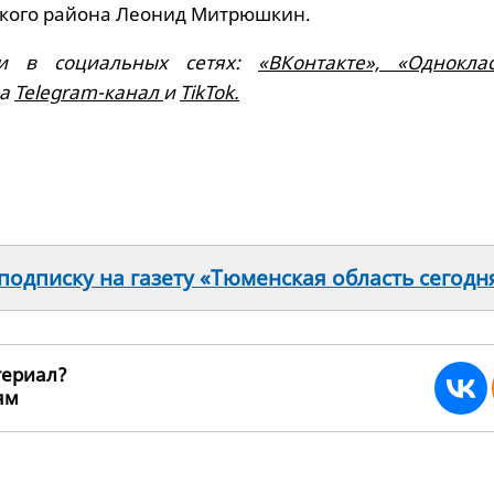
ского района Леонид Митрюшкин.
и в социальных сетях:
«ВКонтакте»,
«Одноклас
на
Telegram-канал
и
TikTok.
одписку на газету «Тюменская область сегодн
териал?
ьям
216580