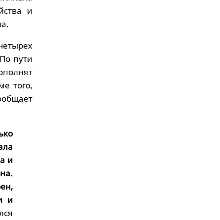
йства и
а.
четырех
 По пути
ополнят
е того,
ообщает
ько
ала
а и
на.
ен,
и и
лся