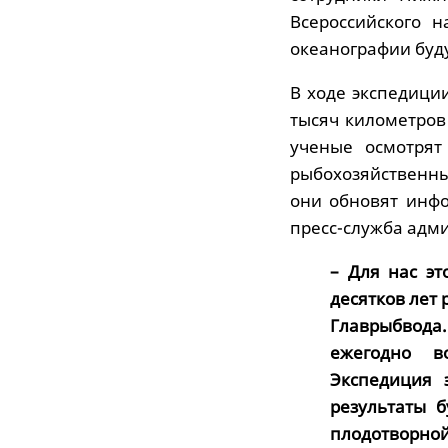
Всероссийского н
океанографии буду
В ходе экспедици
тысяч километров
ученые осмотрят
рыбохозяйственн
они обновят инфо
пресс-служба адм
– Для нас эт
десятков лет
Главрыбвода.
ежегодно в
Экспедиция 
результаты 
плодотворной