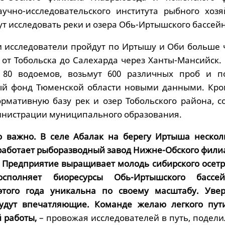
аучно-исследовательского института рыбного хозя
т исследовать реки и озера Обь-Иртышского бассейн
и исследователи пройдут по Иртышу и Оби больше 
 от Тобольска до Салехарда через Ханты-Мансийск.
 80 водоемов, возьмут 600 различных проб и п
ый фонд Тюменской области новыми данными. Кром
рмативную базу рек и озер Тобольского района, с
инистрации муниципального образования.
о важно. В селе Абалак на берегу Иртыша нескол
 работает рыборазводный завод Нижне-Обского фили
 Предприятие выращивает молодь сибирского осетр
осполняет биоресурсы Обь-Иртышского бассей
этого года уникальна по своему масштабу. Увер
будут впечатляющие. Команде желаю легкого пут
 работы,
– провожая исследователей в путь, подели