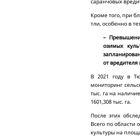
саранчовых вреди
Кроме того, при б
тли, особенно в те
– Превышени
озимых куль
запланирован
от вредителя 
В 2021 году в Т
мониторинг сельс
тыс. га на наличи
1601,308 тыс. га.
После этих обсл
Всего по области
культуры на площад