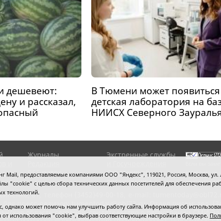
и дешевеют:
В Тюмени может появиться
ену и рассказал,
детская лаборатория на ба
зопасный
НИИСХ Северного Заураль
й
Журналы
Экстренные службы
ов и
Редакция
и Госучреждения
Если вы заме
RSS поток
Сведения об
выделите мы
 Mail, предоставляемые компаниями ООО "Яндекс", 119021, Россия, Москва, ул. Л
организации
нажмите
Ctrl
 файлы "cookie" с целью сбора технических данных посетителей для обеспечения
ых технологий.
сипенко, 81,
телефон (3452)49-00-18,
e-mail: tumentoday@obl72.
 Для пресс-релизов: tumentoday@obl72.ru. Отдел писем: тел. (345
 однако может помочь нам улучшить работу сайта. Информация об использовани
енская область сегодня», свидетельство о регистрации СМИ Эл
ся от использования "cookie", выбрав соответствующие настройки в браузере.
Пол