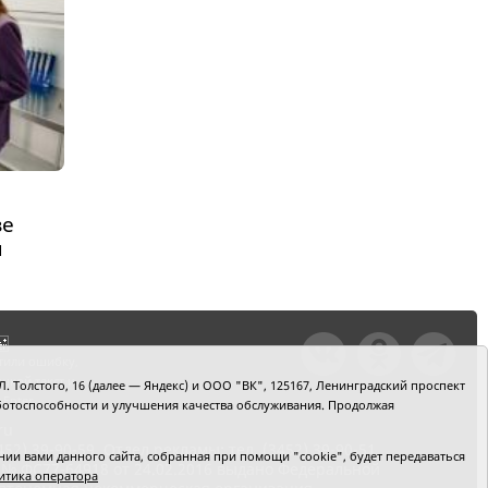
зе
я
тили ошибку,
шкой текст и
. Толстого, 16 (далее — Яндекс) и ООО "ВК", 125167, Ленинградский проспект
+Enter
 работоспособности и улучшения качества обслуживания. Продолжая
ru
2) 39-90-59. Отдел рекламы: тел. (3452) 39-90-51.
и вами данного сайта, собранная при помощи "cookie", будет передаваться
 № ФС77-64918 от 24.02.2016 выдано Федеральной
итика оператора