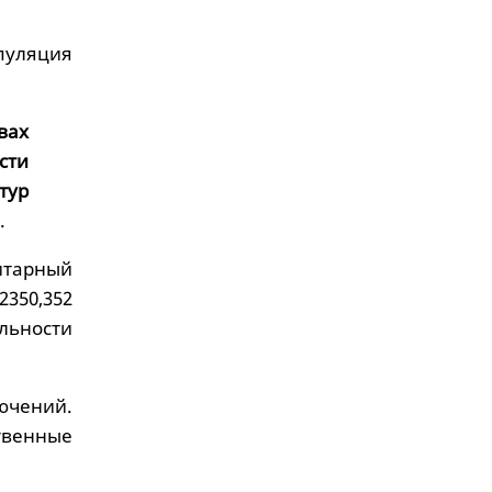
опуляция
вах
сти
тур
.
итарный
2350,352
ельности
ючений.
ственные