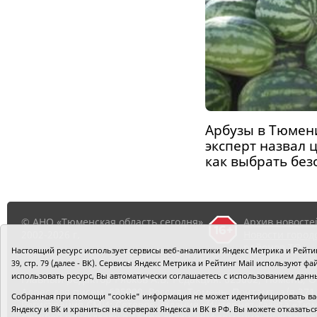
Арбузы в Тюмен
эксперт назвал ц
как выбрать бе
© АНО «Тюменская область сегодня»,
Архив новосте
2002-2026 г.
Новости город
районов ТО
Настоящий ресурс использует сервисы веб-аналитики Яндекс Метрика и Рейтинг
39, стр. 79 (далее - ВК). Сервисы Яндекс Метрика и Рейтинг Mail используют
использовать ресурс, Вы автоматически соглашаетесь с использованием данн
Главный редактор Рябков А.В.
Редакция: 625002, Тюмень, О
Адрес для писем: 625000, Россия, Тюмень, Почтамт, а/я 371.
Собранная при помощи "cookie" информация не может идентифицировать вас,
Регистрация СМИ: Сетевое издание «Интернет-газета «Тюм
Яндексу и ВК и храниться на серверах Яндекса и ВК в РФ. Вы можете отказать