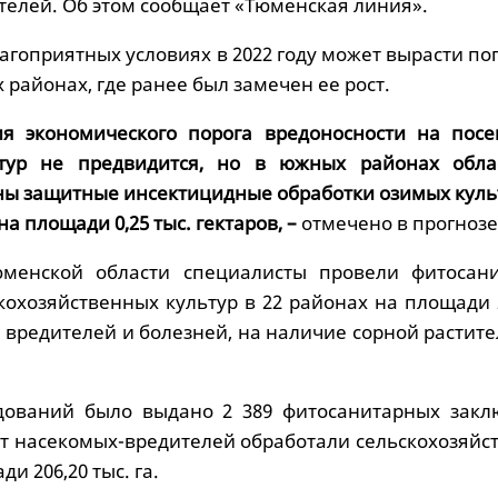
телей. Об этом сообщает «Тюменская линия».
лагоприятных условиях в 2022 году может вырасти п
х районах, где ранее был замечен ее рост.
я экономического порога вредоносности на посе
тур не предвидится, но в южных районах обла
ы защитные инсектицидные обработки озимых куль
на площади 0,25 тыс. гектаров, –
отмечено в прогнозе
юменской области специалисты провели фитосан
кохозяйственных культур в 22 районах на площади 
е вредителей и болезней, на наличие сорной растит
едований было выдано 2 389 фитосанитарных закл
 от насекомых-вредителей обработали сельскохозяй
и 206,20 тыс. га.