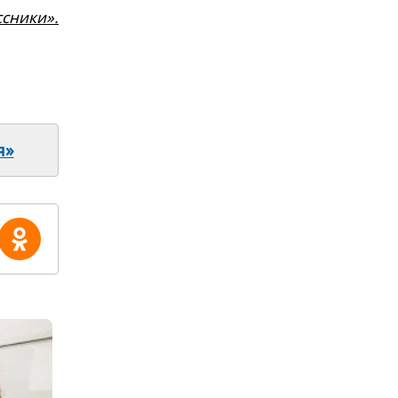
сники».
я»