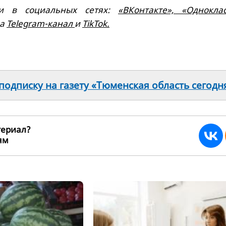
и в социальных сетях:
«ВКонтакте»,
«Одноклас
на
Telegram-канал
и
TikTok.
одписку на газету «Тюменская область сегодн
териал?
ьям
215873