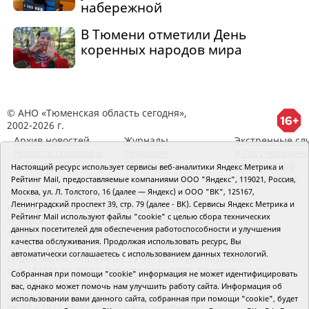
набережной
В Тюмени отметили День
коренных народов мира
© АНО «Тюменская область сегодня»,
2002-2026 г.
Архив новостей
Журналы
Экстренные сл
Новости городов и
Редакция
и Госучрежден
районов ТО
RSS поток
Сведения об
Настоящий ресурс использует сервисы веб-аналитики Яндекс Метрика и
организации
Рейтинг Mail, предоставляемые компаниями ООО "Яндекс", 119021, Россия,
Москва, ул. Л. Толстого, 16 (далее — Яндекс) и ООО "ВК", 125167,
Главный редактор Рябков А.В.
Ленинградский проспект 39, стр. 79 (далее - ВК). Сервисы Яндекс Метрика и
Редакция: 625002, Тюмень, Осипенко, 81,
Рейтинг Mail используют файлы "cookie" с целью сбора технических
телефон (3452)49-00-18,
e-mail: tumentoday@obl72.ru
данных посетителей для обеспечения работоспособности и улучшения
Адрес для писем: 625000, Россия, Тюмень, Почтамт,
качества обслуживания. Продолжая использовать ресурс, Вы
а/я 371. Для пресс-релизов: tumentoday@obl72.ru.
автоматически соглашаетесь с использованием данных технологий.
Отдел писем: тел. (3452) 39-90-59. Отдел рекламы:
тел. (3452) 39-90-51. Регистрация СМИ: Сетевое
Собранная при помощи "cookie" информация не может идентифицировать
издание «Интернет-газета «Тюменская область
вас, однако может помочь нам улучшить работу сайта. Информация об
сегодня», свидетельство о регистрации СМИ Эл №
использовании вами данного сайта, собранная при помощи "cookie", будет
ФС77-64918 от 24.02.2016 выдано Федеральной