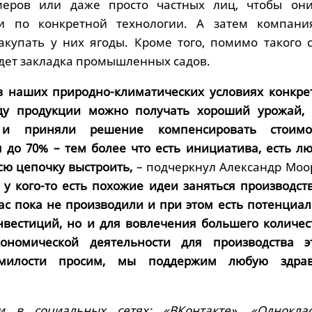
еров или даже просто частных лиц, чтобы он
и по конкретной технологии. А затем компани
акупать у них ягоды. Кроме того, помимо такого с
дет закладка промышленных садов.
в наших природно-климатических условиях конкре
ду продукции можно получать хороший урожай,
 и приняли решение компенсировать стоимо
 до 70% – тем более что есть инициатива, есть лю
всю цепочку выстроить,
– подчеркнул Александр Моо
 у кого-то есть похожие идеи заняться производст
 нас пока не производили и при этом есть потенциал
нвестиций, но и для вовлечения большего количес
кономической деятельности для производства э
 милости просим, мы поддержим любую здра
и в социальных сетях:
«ВКонтакте»,
«Одноклас