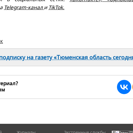
на
Telegram-канал
и
TikTok.
ПК
одписку на газету «Тюменская область сегодн
териал?
ьям
214092
й
Журналы
Экстренные службы