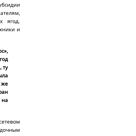
убсидии
ателям,
х ягод.
хники и
с»,
год
 ту
ыла
 же
ран
 на
сетевом
очным