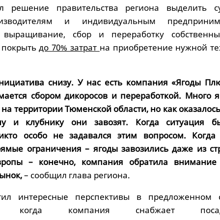
л решение правительства региона выделить с
роизводителям и индивидуальным предприним
выращивание, сбор и переработку собственны
т покрыть
до 70% затрат
на приобретение нужной те
нициатива снизу. У нас есть компания «Ягоды Плю
мается сбором дикоросов и переработкой. Много я
на территории Тюменской области, но как оказалось,
у и клубнику они завозят. Когда ситуация б
никто особо не задавался этим вопросом. Когда
ямые ограничения – ягоды завозились даже из ст
вропы – конечно, компания обратила внимание
ынок,
– сообщил глава региона.
тил интересные перспективы в предложенном 
вии: когда компания снабжает посад