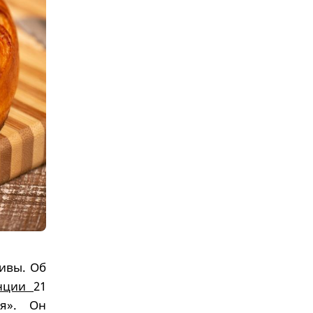
ивы. Об
енции
21
ня». Он