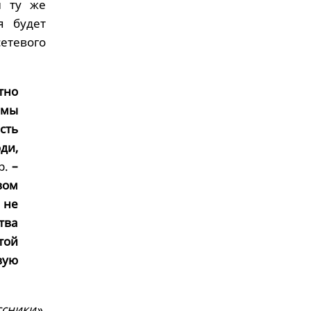
и ту же
я будет
етевого
тно
 мы
сть
ди,
р.
–
вом
 не
тва
той
вую
сники».