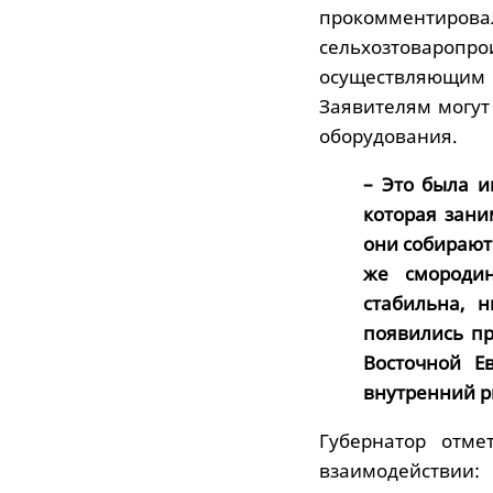
прокомментирова
сельхозтовароп
осуществляющим 
Заявителям могу
оборудования.
– Это была и
которая зани
они собирают 
же смородин
стабильна, 
появились пр
Восточной Е
внутренний р
Губернатор отме
взаимодейст