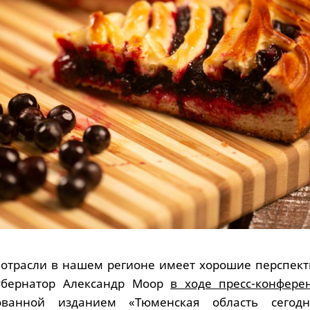
 отрасли в нашем регионе имеет хорошие перспект
губернатор Александр Моор
в ходе пресс-конфер
зованной изданием «Тюменская область сегод