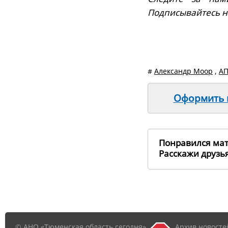
Подписывайтесь 
#
Александр Моор
,
А
Оформить п
Понравился ма
Расскажи друз
© АНО «Тюменская область сегодня»,
Архив новосте