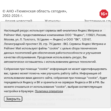
© АНО «Тюменская область сегодня»,
2002-2026 г.
Архив новостей
Журналы
Экстренные сл
Новости городов и
Редакция
и Госучрежден
районов ТО
RSS поток
Сведения об
Настоящий ресурс использует сервисы веб-аналитики Яндекс Метрика и
организации
Рейтинг Mail, предоставляемые компаниями ООО "Яндекс", 119021, Россия,
Москва, ул. Л. Толстого, 16 (далее — Яндекс) и ООО "ВК", 125167,
Главный редактор Рябков А.В.
Ленинградский проспект 39, стр. 79 (далее - ВК). Сервисы Яндекс Метрика и
Редакция: 625002, Тюмень, Осипенко, 81,
Рейтинг Mail используют файлы "cookie" с целью сбора технических
телефон (3452)49-00-18,
e-mail: tumentoday@obl72.ru
данных посетителей для обеспечения работоспособности и улучшения
Адрес для писем: 625000, Россия, Тюмень, Почтамт,
качества обслуживания. Продолжая использовать ресурс, Вы
а/я 371. Для пресс-релизов: tumentoday@obl72.ru.
автоматически соглашаетесь с использованием данных технологий.
Отдел писем: тел. (3452) 39-90-59. Отдел рекламы:
тел. (3452) 39-90-51. Регистрация СМИ: Сетевое
Собранная при помощи "cookie" информация не может идентифицировать
издание «Интернет-газета «Тюменская область
вас, однако может помочь нам улучшить работу сайта. Информация об
сегодня», свидетельство о регистрации СМИ Эл №
использовании вами данного сайта, собранная при помощи "cookie", будет
ФС77-64918 от 24.02.2016 выдано Федеральной
передаваться Яндексу и ВК и храниться на серверах Яндекса и ВК в РФ. Вы
службой по надзору в сфере связи, информационных
можете отказаться от использования "cookie", выбрав соответствующие
технологий и массовых коммуникаций
настройки в браузере.
Политика оператора
(Роскомнадзор). Учредитель: Автономная
Закрыть
некоммерческая организация «Тюменская область
сегодня».
Политика оператора