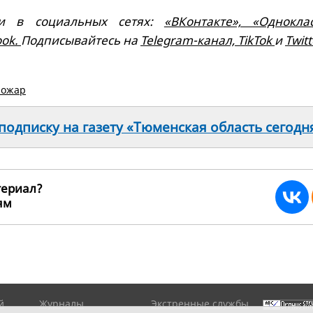
и в социальных сетях:
«ВКонтакте»,
«Одноклас
ook.
Подписывайтесь на
Telegram-канал,
TikTok
и
Twitt
пожар
одписку на газету «Тюменская область сегодн
териал?
ьям
209977
й
Журналы
Экстренные службы