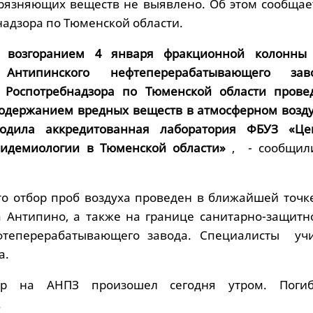
рязняющих веществ не выявлено. Об этом сообщает
надзора по Тюменской области.
 возгоранием 4 января фракционной колонны
 Антипинского нефтеперерабатывающего зав
 Роспотребнадзора по Тюменской области прове
содержанием вредных веществ в атмосферном возду
одила аккредитованная лаборатория ФБУЗ «Це
пидемиологии в Тюменской области»
, - сообщил
то отбор проб воздуха проведен в ближайшей точк
а Антипино, а также на границе санитарно-защитн
фтеперерабатывающего завода. Специалисты уч
а.
ар на АНПЗ произошел сегодня утром. Поги
.