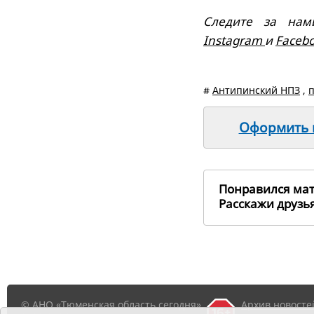
Следите за нам
Instagram
и
Faceb
#
Антипинский НПЗ
,
Оформить п
Понравился ма
Расскажи друз
© АНО «Тюменская область сегодня»,
Архив новосте