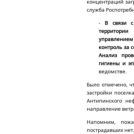
концентраций заг
служба Роспотреб
-
В связи с
территории
управлением
контроль за 
Анализ пров
гигиены и э
ведомстве.
Было отмечено, ч
застройки поселк
Антипинского не
направление ветр
Напомним, пож
пострадавших нет