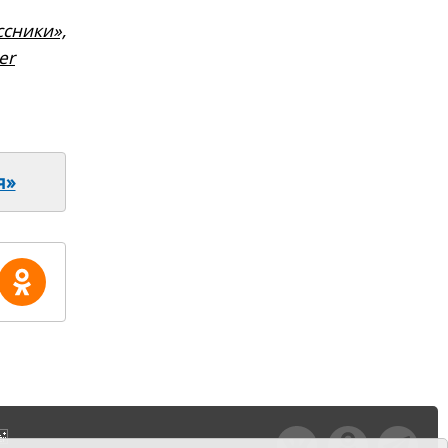
сники»,
er
я»