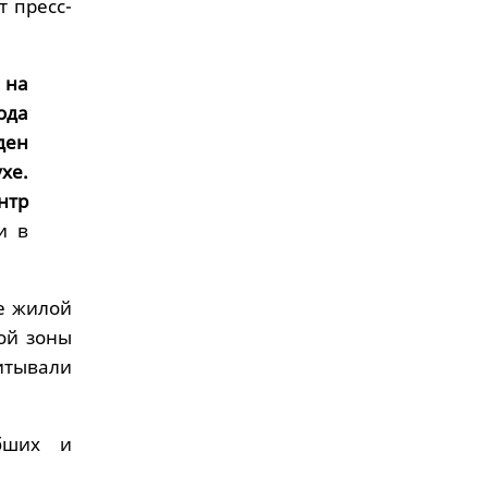
 пресс-
 на
ода
ден
хе.
нтр
и в
е жилой
ой зоны
итывали
бших и