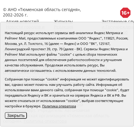
© АНО «Тюменская область сегодня»,
2002-2026 г.
Архив новостей
Журналы
Экстренные сл
Новости городов и
Редакция
и Госучрежден
районов ТО
RSS поток
Сведения об
Настоящий ресурс использует сервисы веб-аналитики Яндекс Метрика и
организации
Рейтинг Mail, предоставляемые компаниями ООО "Яндекс", 119021, Россия,
Москва, ул. Л. Толстого, 16 (далее — Яндекс) и ООО "ВК", 125167,
Главный редактор Рябков А.В.
Ленинградский проспект 39, стр. 79 (далее - ВК). Сервисы Яндекс Метрика и
Редакция: 625002, Тюмень, Осипенко, 81,
Рейтинг Mail используют файлы "cookie" с целью сбора технических
телефон (3452)49-00-18,
e-mail: tumentoday@obl72.ru
данных посетителей для обеспечения работоспособности и улучшения
Адрес для писем: 625000, Россия, Тюмень, Почтамт,
качества обслуживания. Продолжая использовать ресурс, Вы
а/я 371. Для пресс-релизов: tumentoday@obl72.ru.
автоматически соглашаетесь с использованием данных технологий.
Отдел писем: тел. (3452) 39-90-59. Отдел рекламы:
тел. (3452) 39-90-51. Регистрация СМИ: Сетевое
Собранная при помощи "cookie" информация не может идентифицировать
издание «Интернет-газета «Тюменская область
вас, однако может помочь нам улучшить работу сайта. Информация об
сегодня», свидетельство о регистрации СМИ Эл №
использовании вами данного сайта, собранная при помощи "cookie", будет
ФС77-64918 от 24.02.2016 выдано Федеральной
передаваться Яндексу и ВК и храниться на серверах Яндекса и ВК в РФ. Вы
службой по надзору в сфере связи, информационных
можете отказаться от использования "cookie", выбрав соответствующие
технологий и массовых коммуникаций
настройки в браузере.
Политика оператора
(Роскомнадзор). Учредитель: Автономная
Закрыть
некоммерческая организация «Тюменская область
сегодня».
Политика оператора