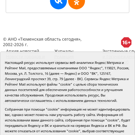
© АНО «Тюменская область сегодня»,
2002-2026 г.
Архив новостей
Журналы
Экстренные сл
Новости городов и
Редакция
и Госучрежден
районов ТО
RSS поток
Сведения об
Настоящий ресурс использует сервисы веб-аналитики Яндекс Метрика и
организации
Рейтинг Mail, предоставляемые компаниями ООО "Яндекс", 119021, Россия,
Москва, ул. Л. Толстого, 16 (далее — Яндекс) и ООО "ВК", 125167,
Главный редактор Рябков А.В.
Ленинградский проспект 39, стр. 79 (далее - ВК). Сервисы Яндекс Метрика и
Редакция: 625002, Тюмень, Осипенко, 81,
Рейтинг Mail используют файлы "cookie" с целью сбора технических
телефон (3452)49-00-18,
e-mail: tumentoday@obl72.ru
данных посетителей для обеспечения работоспособности и улучшения
Адрес для писем: 625000, Россия, Тюмень, Почтамт,
качества обслуживания. Продолжая использовать ресурс, Вы
а/я 371. Для пресс-релизов: tumentoday@obl72.ru.
автоматически соглашаетесь с использованием данных технологий.
Отдел писем: тел. (3452) 39-90-59. Отдел рекламы:
тел. (3452) 39-90-51. Регистрация СМИ: Сетевое
Собранная при помощи "cookie" информация не может идентифицировать
издание «Интернет-газета «Тюменская область
вас, однако может помочь нам улучшить работу сайта. Информация об
сегодня», свидетельство о регистрации СМИ Эл №
использовании вами данного сайта, собранная при помощи "cookie", будет
ФС77-64918 от 24.02.2016 выдано Федеральной
передаваться Яндексу и ВК и храниться на серверах Яндекса и ВК в РФ. Вы
службой по надзору в сфере связи, информационных
можете отказаться от использования "cookie", выбрав соответствующие