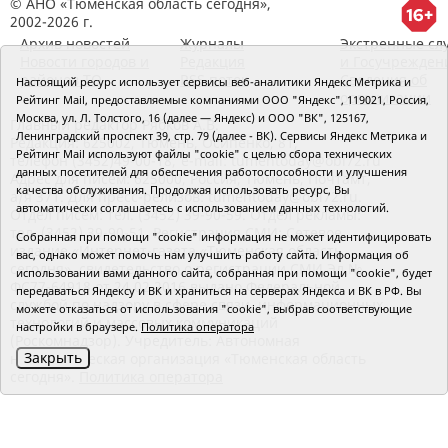
© АНО «Тюменская область сегодня»,
2002-2026 г.
Архив новостей
Журналы
Экстренные сл
Новости городов и
Редакция
и Госучрежден
районов ТО
RSS поток
Сведения об
Настоящий ресурс использует сервисы веб-аналитики Яндекс Метрика и
организации
Рейтинг Mail, предоставляемые компаниями ООО "Яндекс", 119021, Россия,
Москва, ул. Л. Толстого, 16 (далее — Яндекс) и ООО "ВК", 125167,
Главный редактор Рябков А.В.
Ленинградский проспект 39, стр. 79 (далее - ВК). Сервисы Яндекс Метрика и
Редакция: 625002, Тюмень, Осипенко, 81,
Рейтинг Mail используют файлы "cookie" с целью сбора технических
телефон (3452)49-00-18,
e-mail: tumentoday@obl72.ru
данных посетителей для обеспечения работоспособности и улучшения
Адрес для писем: 625000, Россия, Тюмень, Почтамт,
качества обслуживания. Продолжая использовать ресурс, Вы
а/я 371. Для пресс-релизов: tumentoday@obl72.ru.
автоматически соглашаетесь с использованием данных технологий.
Отдел писем: тел. (3452) 39-90-59. Отдел рекламы:
тел. (3452) 39-90-51. Регистрация СМИ: Сетевое
Собранная при помощи "cookie" информация не может идентифицировать
издание «Интернет-газета «Тюменская область
вас, однако может помочь нам улучшить работу сайта. Информация об
сегодня», свидетельство о регистрации СМИ Эл №
использовании вами данного сайта, собранная при помощи "cookie", будет
ФС77-64918 от 24.02.2016 выдано Федеральной
передаваться Яндексу и ВК и храниться на серверах Яндекса и ВК в РФ. Вы
службой по надзору в сфере связи, информационных
можете отказаться от использования "cookie", выбрав соответствующие
технологий и массовых коммуникаций
настройки в браузере.
Политика оператора
(Роскомнадзор). Учредитель: Автономная
Закрыть
некоммерческая организация «Тюменская область
сегодня».
Политика оператора