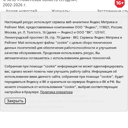
2002-2026 г.
Архив новостей
Журналы
Экстренные сл
Новости городов и
Редакция
и Госучрежден
районов ТО
RSS поток
Сведения об
Настоящий ресурс использует сервисы веб-аналитики Яндекс Метрика и
организации
Рейтинг Mail, предоставляемые компаниями ООО "Яндекс", 119021, Россия,
Москва, ул. Л. Толстого, 16 (далее — Яндекс) и ООО "ВК", 125167,
Главный редактор Рябков А.В.
Ленинградский проспект 39, стр. 79 (далее - ВК). Сервисы Яндекс Метрика и
Редакция: 625002, Тюмень, Осипенко, 81,
Рейтинг Mail используют файлы "cookie" с целью сбора технических
телефон (3452)49-00-18,
e-mail: tumentoday@obl72.ru
данных посетителей для обеспечения работоспособности и улучшения
Адрес для писем: 625000, Россия, Тюмень, Почтамт,
качества обслуживания. Продолжая использовать ресурс, Вы
а/я 371. Для пресс-релизов: tumentoday@obl72.ru.
автоматически соглашаетесь с использованием данных технологий.
Отдел писем: тел. (3452) 39-90-59. Отдел рекламы:
тел. (3452) 39-90-51. Регистрация СМИ: Сетевое
Собранная при помощи "cookie" информация не может идентифицировать
издание «Интернет-газета «Тюменская область
вас, однако может помочь нам улучшить работу сайта. Информация об
сегодня», свидетельство о регистрации СМИ Эл №
использовании вами данного сайта, собранная при помощи "cookie", будет
ФС77-64918 от 24.02.2016 выдано Федеральной
передаваться Яндексу и ВК и храниться на серверах Яндекса и ВК в РФ. Вы
службой по надзору в сфере связи, информационных
можете отказаться от использования "cookie", выбрав соответствующие
технологий и массовых коммуникаций
настройки в браузере.
Политика оператора
(Роскомнадзор). Учредитель: Автономная
Закрыть
некоммерческая организация «Тюменская область
сегодня».
Политика оператора