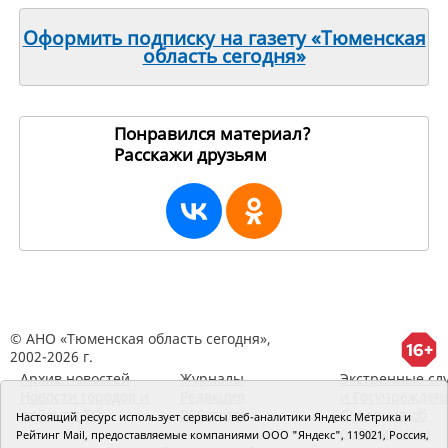
Оформить подписку на газету «Тюменская
область сегодня»
Понравился материал?
Расскажи друзьям
198729
© АНО «Тюменская область сегодня»,
2002-2026 г.
Архив новостей
Журналы
Экстренные сл
Новости городов и
Редакция
и Госучрежден
районов ТО
RSS поток
Сведения об
Настоящий ресурс использует сервисы веб-аналитики Яндекс Метрика и
организации
Рейтинг Mail, предоставляемые компаниями ООО "Яндекс", 119021, Россия,