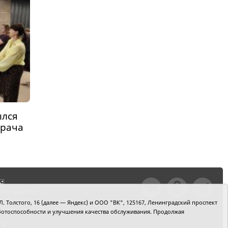
ылся
врача
тили ошибку,
шкой текст и
. Толстого, 16 (далее — Яндекс) и ООО "ВК", 125167, Ленинградский проспект
+Enter
 работоспособности и улучшения качества обслуживания. Продолжая
ru