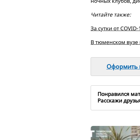
ночных клубов, дис
Читайте также:
За сутки от COVID
В тюменском вузе
Оформить п
Понравился ма
Расскажи друз