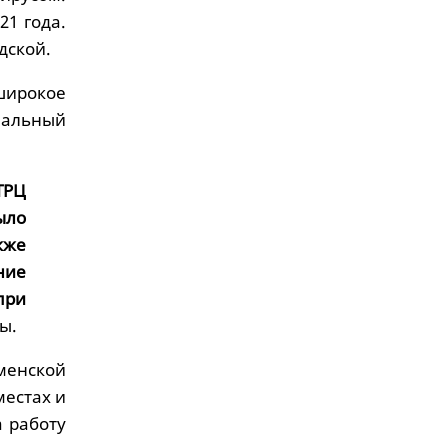
21 года.
дской.
широкое
иальный
ТРЦ
ыло
кже
ние
при
ы.
менской
естах и
а работу