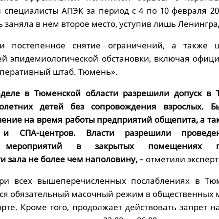
 специалисты АПЭК за период с 4 по 10 февраля 20
 заняла в нем второе место, уступив лишь Ленингра
и постепенное снятие ограничений, а также 
ей эпидемиологической обстановки, включая офиц
Оперативный штаб. Тюмень».
еделе в Тюменской области разрешили допуск в 
олетних детей без сопровождения взрослых. Б
чение на время работы предприятий общепита, а та
 и СПА-центров. Власти разрешили проведе
х мероприятий в закрытых помещениях 
и зала не более чем наполовину,
– отметили эксперт
ри всех вышеперечисленных послаблениях в Тю
тся обязательный масочный режим в общественных м
рте. Кроме того, продолжает действовать запрет н