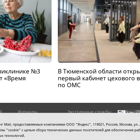
ликлинике №3
В Тюменской области откр
т «Время
первый кабинет цехового 
по ОМС
й
Журналы
Экстренные службы
ов и
Редакция
и Госучреждения
Если вы заме
RSS поток
Сведения об
выделите мы
 Mail, предоставляемые компаниями ООО "Яндекс", 119021, Россия, Москва, ул. Л
организации
нажмите
Ctrl
 файлы "cookie" с целью сбора технических данных посетителей для обеспечения
ых технологий.
сипенко, 81,
телефон (3452)49-00-18,
e-mail: tumentoday@obl72.