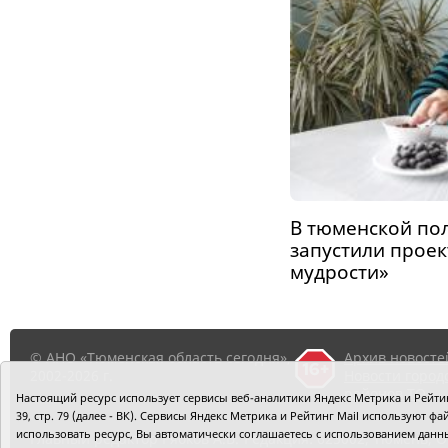
В тюменской по
запустили проек
мудрости»
© АНО «Тюменская область сегодня»,
Архив новосте
2002-2026 г.
Новости город
районов ТО
Настоящий ресурс использует сервисы веб-аналитики Яндекс Метрика и Рейтинг
39, стр. 79 (далее - ВК). Сервисы Яндекс Метрика и Рейтинг Mail используют
использовать ресурс, Вы автоматически соглашаетесь с использованием данн
Главный редактор Рябков А.В.
Редакция: 625002, Тюмень, О