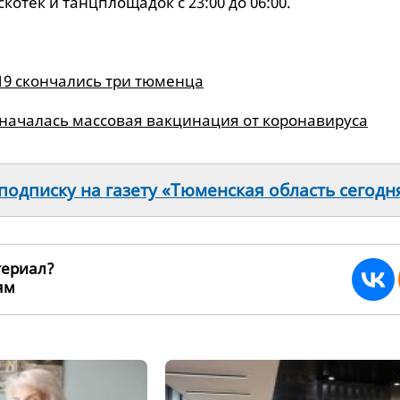
котек и танцплощадок с 23:00 до 06:00.
-19 скончались три тюменца
 началась массовая вакцинация от коронавируса
одписку на газету «Тюменская область сегодн
териал?
ьям
197283