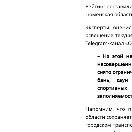
Рейтинг составили
Тюменская область
Эксперты оценил
освещение текущ
Telegram-канал «
– На этой н
несовершенн
снято ограни
бань, саун
спортивны
заполняемост
Напомним, что п
области сохраняе
городском транспо