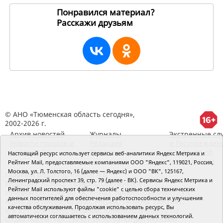
Понравился материал?
Расскажи друзьям
196389
© АНО «Тюменская область сегодня»,
2002-2026 г.
Архив новостей
Журналы
Экстренные сл
Новости городов и
Редакция
и Госучрежден
районов ТО
RSS поток
Сведения об
Настоящий ресурс использует сервисы веб-аналитики Яндекс Метрика и
организации
Рейтинг Mail, предоставляемые компаниями ООО "Яндекс", 119021, Россия,
Москва, ул. Л. Толстого, 16 (далее — Яндекс) и ООО "ВК", 125167,
Главный редактор Рябков А.В.
Ленинградский проспект 39, стр. 79 (далее - ВК). Сервисы Яндекс Метрика и
Редакция: 625002, Тюмень, Осипенко, 81,
Рейтинг Mail используют файлы "cookie" с целью сбора технических
телефон (3452)49-00-18,
e-mail: tumentoday@obl72.ru
данных посетителей для обеспечения работоспособности и улучшения
Адрес для писем: 625000, Россия, Тюмень, Почтамт,
качества обслуживания. Продолжая использовать ресурс, Вы
а/я 371. Для пресс-релизов: tumentoday@obl72.ru.
автоматически соглашаетесь с использованием данных технологий.
Отдел писем: тел. (3452) 39-90-59. Отдел рекламы: