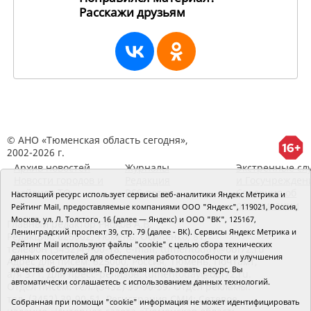
Расскажи друзьям
195305
© АНО «Тюменская область сегодня»,
2002-2026 г.
Архив новостей
Журналы
Экстренные сл
Новости городов и
Редакция
и Госучрежден
районов ТО
RSS поток
Сведения об
Настоящий ресурс использует сервисы веб-аналитики Яндекс Метрика и
организации
Рейтинг Mail, предоставляемые компаниями ООО "Яндекс", 119021, Россия,
Москва, ул. Л. Толстого, 16 (далее — Яндекс) и ООО "ВК", 125167,
Главный редактор Рябков А.В.
Ленинградский проспект 39, стр. 79 (далее - ВК). Сервисы Яндекс Метрика и
Редакция: 625002, Тюмень, Осипенко, 81,
Рейтинг Mail используют файлы "cookie" с целью сбора технических
телефон (3452)49-00-18,
e-mail: tumentoday@obl72.ru
данных посетителей для обеспечения работоспособности и улучшения
Адрес для писем: 625000, Россия, Тюмень, Почтамт,
качества обслуживания. Продолжая использовать ресурс, Вы
а/я 371. Для пресс-релизов: tumentoday@obl72.ru.
автоматически соглашаетесь с использованием данных технологий.
Отдел писем: тел. (3452) 39-90-59. Отдел рекламы:
тел. (3452) 39-90-51. Регистрация СМИ: Сетевое
Собранная при помощи "cookie" информация не может идентифицировать