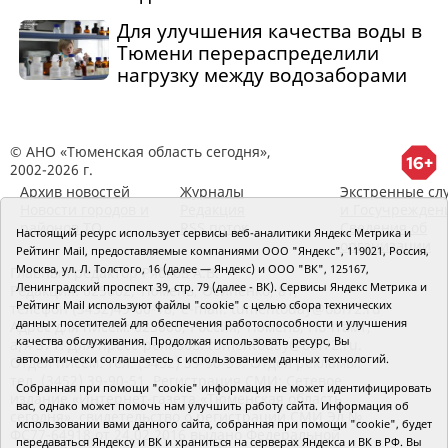
Для улучшения качества воды в
Тюмени перераспределили
нагрузку между водозаборами
© АНО «Тюменская область сегодня»,
2002-2026 г.
Архив новостей
Журналы
Экстренные сл
Новости городов и
Редакция
и Госучрежден
районов ТО
RSS поток
Сведения об
Настоящий ресурс использует сервисы веб-аналитики Яндекс Метрика и
организации
Рейтинг Mail, предоставляемые компаниями ООО "Яндекс", 119021, Россия,
Москва, ул. Л. Толстого, 16 (далее — Яндекс) и ООО "ВК", 125167,
Главный редактор Рябков А.В.
Ленинградский проспект 39, стр. 79 (далее - ВК). Сервисы Яндекс Метрика и
Редакция: 625002, Тюмень, Осипенко, 81,
Рейтинг Mail используют файлы "cookie" с целью сбора технических
телефон (3452)49-00-18,
e-mail: tumentoday@obl72.ru
данных посетителей для обеспечения работоспособности и улучшения
Адрес для писем: 625000, Россия, Тюмень, Почтамт,
качества обслуживания. Продолжая использовать ресурс, Вы
а/я 371. Для пресс-релизов: tumentoday@obl72.ru.
автоматически соглашаетесь с использованием данных технологий.
Отдел писем: тел. (3452) 39-90-59. Отдел рекламы:
тел. (3452) 39-90-51. Регистрация СМИ: Сетевое
Собранная при помощи "cookie" информация не может идентифицировать
издание «Интернет-газета «Тюменская область
вас, однако может помочь нам улучшить работу сайта. Информация об
сегодня», свидетельство о регистрации СМИ Эл №
использовании вами данного сайта, собранная при помощи "cookie", будет
ФС77-64918 от 24.02.2016 выдано Федеральной
передаваться Яндексу и ВК и храниться на серверах Яндекса и ВК в РФ. Вы