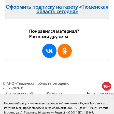
Оформить подписку на газету «Тюменская
область сегодня»
Понравился материал?
Расскажи друзьям
194527
© АНО «Тюменская область сегодня»,
2002-2026 г.
Архив новостей
Журналы
Экстренные сл
Новости городов и
Редакция
и Госучрежден
районов ТО
RSS поток
Сведения об
Настоящий ресурс использует сервисы веб-аналитики Яндекс Метрика и
организации
Рейтинг Mail, предоставляемые компаниями ООО "Яндекс", 119021, Россия,
Москва, ул. Л. Толстого, 16 (далее — Яндекс) и ООО "ВК", 125167,