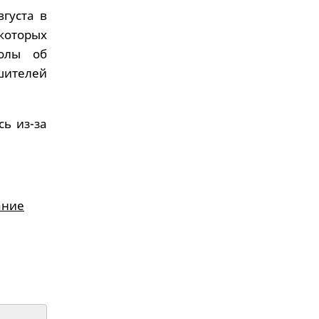
вгуста в
которых
колы об
шителей
сь из-за
ание