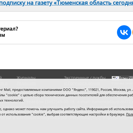
одписку на газету «Тюменская область сегодн
териал?
ьям
192840
й
Журналы
Экстренные службы
ов и
Редакция
и Госучреждения
Если вы заме
RSS поток
Сведения об
выделите мы
 Mail, предоставляемые компаниями ООО "Яндекс", 119021, Россия, Москва, ул. Л
организации
нажмите
Ctrl
 файлы "cookie" с целью сбора технических данных посетителей для обеспечения
ых технологий.
сипенко, 81,
телефон (3452)49-00-18,
e-mail: tumentoday@obl72.
 Для пресс-релизов: tumentoday@obl72.ru. Отдел писем: тел. (345
 однако может помочь нам улучшить работу сайта. Информация об использовани
енская область сегодня», свидетельство о регистрации СМИ Эл
ся от использования "cookie", выбрав соответствующие настройки в браузере.
Пол
логий и массовых коммуникаций (Роскомнадзор). Учредитель: