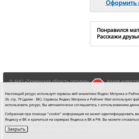
Оформить п
Понравился ма
Расскажи друз
© АНО «Тюменская область сегодня»,
Архив новосте
2002-2026 г.
Новости город
районов ТО
Настоящий ресурс использует сервисы веб-аналитики Яндекс Метрика и Рейтинг
39, стр. 79 (далее - ВК). Сервисы Яндекс Метрика и Рейтинг Mail используют
использовать ресурс, Вы автоматически соглашаетесь с использованием данн
Главный редактор Рябков А.В.
Редакция: 625002, Тюмень, О
Адрес для писем: 625000, Россия, Тюмень, Почтамт, а/я 371.
Собранная при помощи "cookie" информация не может идентифицировать вас,
Регистрация СМИ: Сетевое издание «Интернет-газета «Тюм
Яндексу и ВК и храниться на серверах Яндекса и ВК в РФ. Вы можете отказать
службой по надзору в сфере связи, информационных техно
«Тюменская область сегодня».
Политика оператора
Закрыть