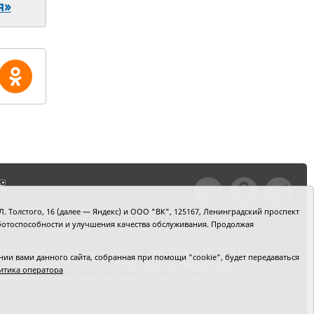
я»
тили ошибку,
шкой текст и
. Толстого, 16 (далее — Яндекс) и ООО "ВК", 125167, Ленинградский проспект
+Enter
 работоспособности и улучшения качества обслуживания. Продолжая
ru
2) 39-90-59. Отдел рекламы: тел. (3452) 39-90-51.
и вами данного сайта, собранная при помощи "cookie", будет передаваться
 № ФС77-64918 от 24.02.2016 выдано Федеральной
итика оператора
 Автономная некоммерческая организация