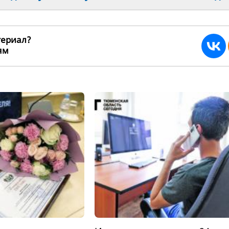
териал?
ьям
191577