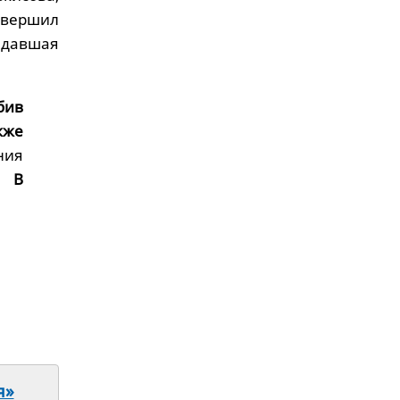
овершил
адавшая
бив
кже
ния
 –
В
я»