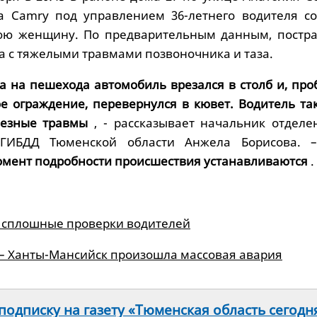
ta Camry под управлением 36-летнего водителя с
нюю женщину. По предварительным данным, постр
а с тяжелыми травмами позвоночника и таза.
а на пешехода автомобиль врезался в столб и, про
е ограждение, перевернулся в кювет. Водитель та
ьезные травмы
, - рассказывает начальник отделе
 ГИБДД Тюменской области Анжела Борисова.
мент подробности происшествия устанавливаются
.
 сплошные проверки водителей
 – Ханты-Мансийск произошла массовая авария
одписку на газету «Тюменская область сегодн