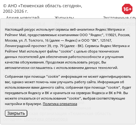
© АНО «Тюменская область сегодня»,
2002-2026 г.
Архив новостей
Журналы
Экстренные сл
Новости городов и
Редакция
и Госучрежден
районов ТО
RSS поток
Сведения об
Настоящий ресурс использует сервисы веб-аналитики Яндекс Метрика и
организации
Рейтинг Mail, предоставляемые компаниями ООО "Яндекс", 119021, Россия,
Москва, ул. Л. Толстого, 16 (далее — Яндекс) и ООО "ВК", 125167,
Главный редактор Рябков А.В.
Ленинградский проспект 39, стр. 79 (далее - ВК). Сервисы Яндекс Метрика и
Редакция: 625002, Тюмень, Осипенко, 81,
Рейтинг Mail используют файлы "cookie" с целью сбора технических
телефон (3452)49-00-18,
e-mail: tumentoday@obl72.ru
данных посетителей для обеспечения работоспособности и улучшения
Адрес для писем: 625000, Россия, Тюмень, Почтамт,
качества обслуживания. Продолжая использовать ресурс, Вы
а/я 371. Для пресс-релизов: tumentoday@obl72.ru.
автоматически соглашаетесь с использованием данных технологий.
Отдел писем: тел. (3452) 39-90-59. Отдел рекламы:
тел. (3452) 39-90-51. Регистрация СМИ: Сетевое
Собранная при помощи "cookie" информация не может идентифицировать
издание «Интернет-газета «Тюменская область
вас, однако может помочь нам улучшить работу сайта. Информация об
сегодня», свидетельство о регистрации СМИ Эл №
использовании вами данного сайта, собранная при помощи "cookie", будет
ФС77-64918 от 24.02.2016 выдано Федеральной
передаваться Яндексу и ВК и храниться на серверах Яндекса и ВК в РФ. Вы
службой по надзору в сфере связи, информационных
можете отказаться от использования "cookie", выбрав соответствующие
технологий и массовых коммуникаций
настройки в браузере.
Политика оператора
(Роскомнадзор). Учредитель: Автономная
Закрыть
некоммерческая организация «Тюменская область
сегодня».
Политика оператора