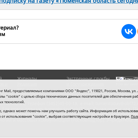
одписку на газету «Тюменская область сегодн
териал?
ьям
29186
й
Журналы
Экстренные службы
ов и
Редакция
и Госучреждения
Если вы заме
RSS поток
Сведения об
выделите мы
 Mail, предоставляемые компаниями ООО "Яндекс", 119021, Россия, Москва, ул. Л
организации
нажмите
Ctrl
 файлы "cookie" с целью сбора технических данных посетителей для обеспечения
ых технологий.
сипенко, 81,
телефон (3452)49-00-18,
e-mail: tumentoday@obl72.
 Для пресс-релизов: tumentoday@obl72.ru. Отдел писем: тел. (345
 однако может помочь нам улучшить работу сайта. Информация об использовани
енская область сегодня», свидетельство о регистрации СМИ Эл
ся от использования "cookie", выбрав соответствующие настройки в браузере.
Пол
логий и массовых коммуникаций (Роскомнадзор). Учредитель: