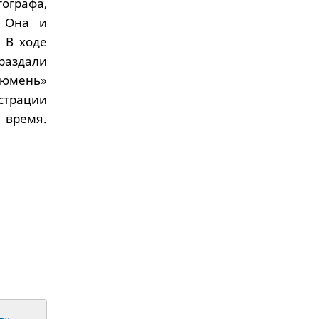
ографа,
. Она и
 В ходе
раздали
Тюмень»
страции
 время.