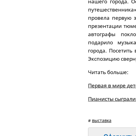
нашего города. О
путешественник
провела первую э
презентации тюме
автографы покл
подарило музыка
города. Посетить
Экспозицию сверну
Читать больше:
Первая в мире де
Пианисты сыграли
#
выставка