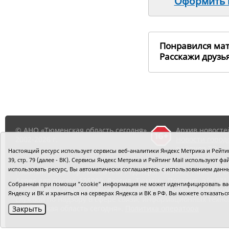
Оформить п
Понравился ма
Расскажи друз
© АНО «Тюменская область сегодня»,
Архив новосте
2002-2026 г.
Новости город
районов ТО
Настоящий ресурс использует сервисы веб-аналитики Яндекс Метрика и Рейтинг
39, стр. 79 (далее - ВК). Сервисы Яндекс Метрика и Рейтинг Mail используют
использовать ресурс, Вы автоматически соглашаетесь с использованием данн
Главный редактор Рябков А.В.
Редакция: 625002, Тюмень, О
Адрес для писем: 625000, Россия, Тюмень, Почтамт, а/я 371.
Собранная при помощи "cookie" информация не может идентифицировать вас,
Регистрация СМИ: Сетевое издание «Интернет-газета «Тюм
Яндексу и ВК и храниться на серверах Яндекса и ВК в РФ. Вы можете отказать
службой по надзору в сфере связи, информационных техно
«Тюменская область сегодня».
Политика оператора
Закрыть