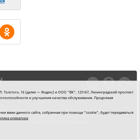
я»
тили ошибку,
шкой текст и
. Толстого, 16 (далее — Яндекс) и ООО "ВК", 125167, Ленинградский проспект
+Enter
 работоспособности и улучшения качества обслуживания. Продолжая
ru
2) 39-90-59. Отдел рекламы: тел. (3452) 39-90-51.
и вами данного сайта, собранная при помощи "cookie", будет передаваться
 № ФС77-64918 от 24.02.2016 выдано Федеральной
итика оператора
 Автономная некоммерческая организация