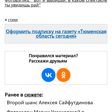
Фотовзгляд: "Вот и выбирай: в каком спектакле
ты увидишь рай"
#
стихи
Оформить подписку на газету «Тюменская
область сегодня»
Понравился материал?
Расскажи друзьям
27829
Ранее в
сюжете
:
Второй шанс Алексея Сайфутдинова
Фотосалон Марии Уссаковской в