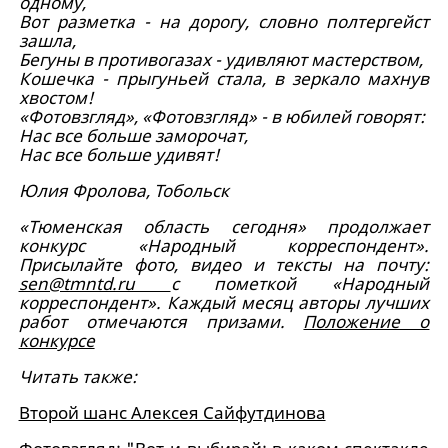
одному,
Вот разметка - на дорогу, словно полтергейст
зашла,
Бегуны в противогазах - удивляют мастерством,
Кошечка - прыгуньей стала, в зеркало махнув
хвостом!
«Фотовзгляд», «Фотовзгляд» - в юбилей говорят:
Нас все больше заморочат,
Нас все больше удивят!
Юлия Фролова, Тобольск
«Тюменская область сегодня» продолжает
конкурс «Народный корреспондент».
Присылайте фото, видео и тексты на почту:
sen@tmntd.ru
с пометкой «Народный
корреспондент». Каждый месяц авторы лучших
работ отмечаются призами.
Положение о
конкурсе
Читать также:
Второй шанс Алексея Сайфутдинова