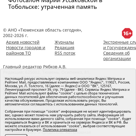
Тобольске: утраченная память
© АНО «Тюменская область сегодня»,
2002-2026 г.
Архив новостей
Журналы
Экстренные сл
Новости городов и
Редакция
и Госучрежден
районов ТО
RSS поток
Сведения об
организации
Главный редактор Рябков А.В.
Редакция: 625002, Тюмень, Осипенко, 81,
телефон (3452)49-00-18,
e-mail: tumentoday@obl72.ru
Настоящий ресурс использует сервисы веб-аналитики Яндекс Метрика и
Рейтинг Mail, предоставляемые компаниями ООО "Яндекс", 119021, Россия,
Адрес для писем: 625000, Россия, Тюмень, Почтамт,
Москва, ул. Л. Толстого, 16 (далее — Яндекс) и ООО "ВК", 125167,
а/я 371. Для пресс-релизов: tumentoday@obl72.ru.
Ленинградский проспект 39, стр. 79 (далее - ВК). Сервисы Яндекс Метрика и
Рейтинг Mail используют файлы "cookie" с целью сбора технических
Отдел писем: тел. (3452) 39-90-59. Отдел рекламы:
данных посетителей для обеспечения работоспособности и улучшения
тел. (3452) 39-90-51. Регистрация СМИ: Сетевое
качества обслуживания. Продолжая использовать ресурс, Вы
автоматически соглашаетесь с использованием данных технологий.
издание «Интернет-газета «Тюменская область
сегодня», свидетельство о регистрации СМИ Эл №
Собранная при помощи "cookie" информация не может идентифицировать
вас, однако может помочь нам улучшить работу сайта. Информация об
ФС77-64918 от 24.02.2016 выдано Федеральной
использовании вами данного сайта, собранная при помощи "cookie", будет
службой по надзору в сфере связи, информационных
передаваться Яндексу и ВК и храниться на серверах Яндекса и ВК в РФ. Вы
можете отказаться от использования "cookie", выбрав соответствующие
технологий и массовых коммуникаций
настройки в браузере.
Политика оператора
(Роскомнадзор). Учредитель: Автономная