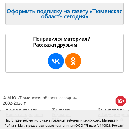
Оформить подписку на газету «Тюменская
область сегодня»
Понравился материал?
Расскажи друзьям
26116
© АНО «Тюменская область сегодня»,
2002-2026 г.
Архив новостей
Журналы
Экстренные сл
Новости городов и
Редакция
и Госучрежден
районов ТО
RSS поток
Сведения об
Настоящий ресурс использует сервисы веб-аналитики Яндекс Метрика и
организации
Рейтинг Mail, предоставляемые компаниями ООО "Яндекс", 119021, Россия,