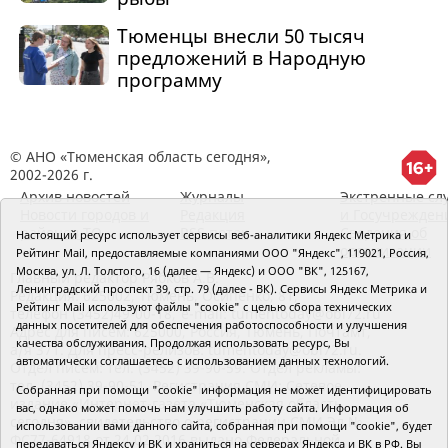
Тюменцы внесли 50 тысяч
предложений в Народную
программу
© АНО «Тюменская область сегодня»,
2002-2026 г.
Архив новостей
Журналы
Экстренные сл
Новости городов и
Редакция
и Госучрежден
районов ТО
RSS поток
Сведения об
Настоящий ресурс использует сервисы веб-аналитики Яндекс Метрика и
организации
Рейтинг Mail, предоставляемые компаниями ООО "Яндекс", 119021, Россия,
Москва, ул. Л. Толстого, 16 (далее — Яндекс) и ООО "ВК", 125167,
Главный редактор Рябков А.В.
Ленинградский проспект 39, стр. 79 (далее - ВК). Сервисы Яндекс Метрика и
Редакция: 625002, Тюмень, Осипенко, 81,
Рейтинг Mail используют файлы "cookie" с целью сбора технических
телефон (3452)49-00-18,
e-mail: tumentoday@obl72.ru
данных посетителей для обеспечения работоспособности и улучшения
Адрес для писем: 625000, Россия, Тюмень, Почтамт,
качества обслуживания. Продолжая использовать ресурс, Вы
а/я 371. Для пресс-релизов: tumentoday@obl72.ru.
автоматически соглашаетесь с использованием данных технологий.
Отдел писем: тел. (3452) 39-90-59. Отдел рекламы:
тел. (3452) 39-90-51. Регистрация СМИ: Сетевое
Собранная при помощи "cookie" информация не может идентифицировать
издание «Интернет-газета «Тюменская область
вас, однако может помочь нам улучшить работу сайта. Информация об
сегодня», свидетельство о регистрации СМИ Эл №
использовании вами данного сайта, собранная при помощи "cookie", будет
ФС77-64918 от 24.02.2016 выдано Федеральной
передаваться Яндексу и ВК и храниться на серверах Яндекса и ВК в РФ. Вы