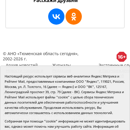
Расскажи друзьям
19560
© АНО «Тюменская область сегодня»,
2002-2026 г.
Архив новостей
Журналы
Экстренные сл
Новости городов и
Редакция
и Госучрежден
районов ТО
RSS поток
Сведения об
Настоящий ресурс использует сервисы веб-аналитики Яндекс Метрика и
организации
Рейтинг Mail, предоставляемые компаниями ООО "Яндекс", 119021, Россия,
Москва, ул. Л. Толстого, 16 (далее — Яндекс) и ООО "ВК", 125167,
Главный редактор Рябков А.В.
Ленинградский проспект 39, стр. 79 (далее - ВК). Сервисы Яндекс Метрика и
Редакция: 625002, Тюмень, Осипенко, 81,
Рейтинг Mail используют файлы "cookie" с целью сбора технических
телефон (3452)49-00-18,
e-mail: tumentoday@obl72.ru
данных посетителей для обеспечения работоспособности и улучшения
Адрес для писем: 625000, Россия, Тюмень, Почтамт,
качества обслуживания. Продолжая использовать ресурс, Вы
а/я 371. Для пресс-релизов: tumentoday@obl72.ru.
автоматически соглашаетесь с использованием данных технологий.
Отдел писем: тел. (3452) 39-90-59. Отдел рекламы:
тел. (3452) 39-90-51. Регистрация СМИ: Сетевое
Собранная при помощи "cookie" информация не может идентифицировать
издание «Интернет-газета «Тюменская область
вас, однако может помочь нам улучшить работу сайта. Информация об