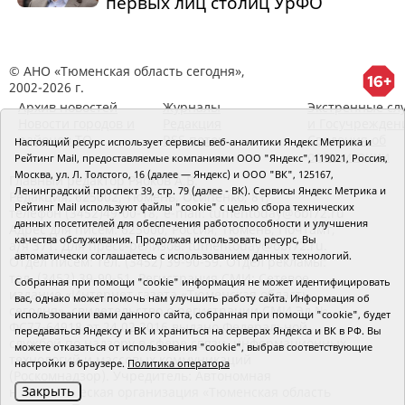
первых лиц столиц УрФО
© АНО «Тюменская область сегодня»,
2002-2026 г.
Архив новостей
Журналы
Экстренные сл
Новости городов и
Редакция
и Госучрежден
районов ТО
RSS поток
Сведения об
Настоящий ресурс использует сервисы веб-аналитики Яндекс Метрика и
организации
Рейтинг Mail, предоставляемые компаниями ООО "Яндекс", 119021, Россия,
Москва, ул. Л. Толстого, 16 (далее — Яндекс) и ООО "ВК", 125167,
Главный редактор Рябков А.В.
Ленинградский проспект 39, стр. 79 (далее - ВК). Сервисы Яндекс Метрика и
Редакция: 625002, Тюмень, Осипенко, 81,
Рейтинг Mail используют файлы "cookie" с целью сбора технических
телефон (3452)49-00-18,
e-mail: tumentoday@obl72.ru
данных посетителей для обеспечения работоспособности и улучшения
Адрес для писем: 625000, Россия, Тюмень, Почтамт,
качества обслуживания. Продолжая использовать ресурс, Вы
а/я 371. Для пресс-релизов: tumentoday@obl72.ru.
автоматически соглашаетесь с использованием данных технологий.
Отдел писем: тел. (3452) 39-90-59. Отдел рекламы:
тел. (3452) 39-90-51. Регистрация СМИ: Сетевое
Собранная при помощи "cookie" информация не может идентифицировать
издание «Интернет-газета «Тюменская область
вас, однако может помочь нам улучшить работу сайта. Информация об
сегодня», свидетельство о регистрации СМИ Эл №
использовании вами данного сайта, собранная при помощи "cookie", будет
ФС77-64918 от 24.02.2016 выдано Федеральной
передаваться Яндексу и ВК и храниться на серверах Яндекса и ВК в РФ. Вы
службой по надзору в сфере связи, информационных
можете отказаться от использования "cookie", выбрав соответствующие
технологий и массовых коммуникаций
настройки в браузере.
Политика оператора
(Роскомнадзор). Учредитель: Автономная
Закрыть
некоммерческая организация «Тюменская область