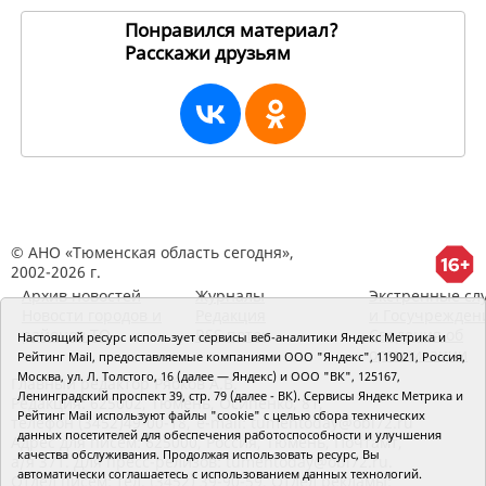
Понравился материал?
Расскажи друзьям
16955
© АНО «Тюменская область сегодня»,
2002-2026 г.
Архив новостей
Журналы
Экстренные сл
Новости городов и
Редакция
и Госучрежден
районов ТО
RSS поток
Сведения об
Настоящий ресурс использует сервисы веб-аналитики Яндекс Метрика и
организации
Рейтинг Mail, предоставляемые компаниями ООО "Яндекс", 119021, Россия,
Москва, ул. Л. Толстого, 16 (далее — Яндекс) и ООО "ВК", 125167,
Главный редактор Рябков А.В.
Ленинградский проспект 39, стр. 79 (далее - ВК). Сервисы Яндекс Метрика и
Редакция: 625002, Тюмень, Осипенко, 81,
Рейтинг Mail используют файлы "cookie" с целью сбора технических
телефон (3452)49-00-18,
e-mail: tumentoday@obl72.ru
данных посетителей для обеспечения работоспособности и улучшения
Адрес для писем: 625000, Россия, Тюмень, Почтамт,
качества обслуживания. Продолжая использовать ресурс, Вы
а/я 371. Для пресс-релизов: tumentoday@obl72.ru.
автоматически соглашаетесь с использованием данных технологий.
Отдел писем: тел. (3452) 39-90-59. Отдел рекламы: