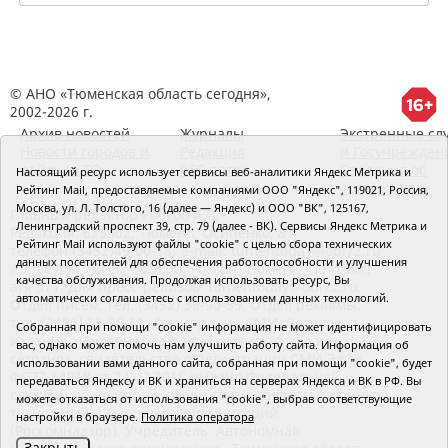
© АНО «Тюменская область сегодня»,
2002-2026 г.
Архив новостей
Журналы
Экстренные сл
Новости городов и
Редакция
и Госучрежден
районов ТО
RSS поток
Сведения об
Настоящий ресурс использует сервисы веб-аналитики Яндекс Метрика и
организации
Рейтинг Mail, предоставляемые компаниями ООО "Яндекс", 119021, Россия,
Москва, ул. Л. Толстого, 16 (далее — Яндекс) и ООО "ВК", 125167,
Главный редактор Рябков А.В.
Ленинградский проспект 39, стр. 79 (далее - ВК). Сервисы Яндекс Метрика и
Редакция: 625002, Тюмень, Осипенко, 81,
Рейтинг Mail используют файлы "cookie" с целью сбора технических
телефон (3452)49-00-18,
e-mail: tumentoday@obl72.ru
данных посетителей для обеспечения работоспособности и улучшения
Адрес для писем: 625000, Россия, Тюмень, Почтамт,
качества обслуживания. Продолжая использовать ресурс, Вы
а/я 371. Для пресс-релизов: tumentoday@obl72.ru.
автоматически соглашаетесь с использованием данных технологий.
Отдел писем: тел. (3452) 39-90-59. Отдел рекламы:
тел. (3452) 39-90-51. Регистрация СМИ: Сетевое
Собранная при помощи "cookie" информация не может идентифицировать
издание «Интернет-газета «Тюменская область
вас, однако может помочь нам улучшить работу сайта. Информация об
сегодня», свидетельство о регистрации СМИ Эл №
использовании вами данного сайта, собранная при помощи "cookie", будет
ФС77-64918 от 24.02.2016 выдано Федеральной
передаваться Яндексу и ВК и храниться на серверах Яндекса и ВК в РФ. Вы
службой по надзору в сфере связи, информационных
можете отказаться от использования "cookie", выбрав соответствующие
технологий и массовых коммуникаций
настройки в браузере.
Политика оператора
(Роскомнадзор). Учредитель: Автономная
Закрыть