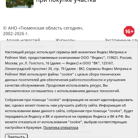
© АНО «Тюменская область сегодня»,
2002-2026 г.
Архив новостей
Журналы
Экстренные сл
Новости городов и
Редакция
и Госучрежден
районов ТО
RSS поток
Сведения об
Настоящий ресурс использует сервисы веб-аналитики Яндекс Метрика и
организации
Рейтинг Mail, предоставляемые компаниями ООО "Яндекс", 119021, Россия,
Москва, ул. Л. Толстого, 16 (далее — Яндекс) и ООО "ВК", 125167,
Главный редактор Рябков А.В.
Ленинградский проспект 39, стр. 79 (далее - ВК). Сервисы Яндекс Метрика и
Редакция: 625002, Тюмень, Осипенко, 81,
Рейтинг Mail используют файлы "cookie" с целью сбора технических
телефон (3452)49-00-18,
e-mail: tumentoday@obl72.ru
данных посетителей для обеспечения работоспособности и улучшения
Адрес для писем: 625000, Россия, Тюмень, Почтамт,
качества обслуживания. Продолжая использовать ресурс, Вы
а/я 371. Для пресс-релизов: tumentoday@obl72.ru.
автоматически соглашаетесь с использованием данных технологий.
Отдел писем: тел. (3452) 39-90-59. Отдел рекламы:
тел. (3452) 39-90-51. Регистрация СМИ: Сетевое
Собранная при помощи "cookie" информация не может идентифицировать
издание «Интернет-газета «Тюменская область
вас, однако может помочь нам улучшить работу сайта. Информация об
сегодня», свидетельство о регистрации СМИ Эл №
использовании вами данного сайта, собранная при помощи "cookie", будет
ФС77-64918 от 24.02.2016 выдано Федеральной
передаваться Яндексу и ВК и храниться на серверах Яндекса и ВК в РФ. Вы
службой по надзору в сфере связи, информационных
можете отказаться от использования "cookie", выбрав соответствующие
технологий и массовых коммуникаций
настройки в браузере.
Политика оператора
(Роскомнадзор). Учредитель: Автономная
Закрыть
некоммерческая организация «Тюменская область