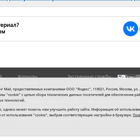
териал?
ьям
2645
й
Журналы
Экстренные службы
ов и
Редакция
и Госучреждения
Если вы заме
RSS поток
Сведения об
выделите мы
 Mail, предоставляемые компаниями ООО "Яндекс", 119021, Россия, Москва, ул. Л
организации
нажмите
Ctrl
 файлы "cookie" с целью сбора технических данных посетителей для обеспечения
ых технологий.
сипенко, 81,
телефон (3452)49-00-18,
e-mail: tumentoday@obl72.
 Для пресс-релизов: tumentoday@obl72.ru. Отдел писем: тел. (345
 однако может помочь нам улучшить работу сайта. Информация об использовани
енская область сегодня», свидетельство о регистрации СМИ Эл
ся от использования "cookie", выбрав соответствующие настройки в браузере.
Пол
логий и массовых коммуникаций (Роскомнадзор). Учредитель: