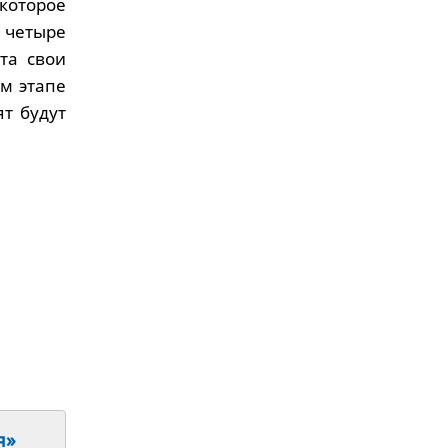
которое
 четыре
та свои
ом этапе
ят будут
я»