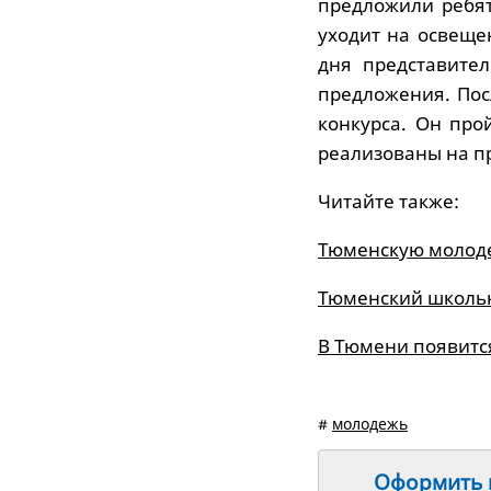
предложили ребят
уходит на освеще
дня представите
предложения. Посл
конкурса. Он про
реализованы на п
Читайте также:
Тюменскую молоде
Тюменский школь
В Тюмени появитс
#
молодежь
Оформить п