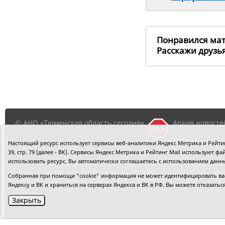
Понравился ма
Расскажи друз
© АНО «Тюменская область сегодня»,
Архив новосте
2002-2026 г.
Новости город
районов ТО
Настоящий ресурс использует сервисы веб-аналитики Яндекс Метрика и Рейтинг
39, стр. 79 (далее - ВК). Сервисы Яндекс Метрика и Рейтинг Mail используют
использовать ресурс, Вы автоматически соглашаетесь с использованием данн
Главный редактор Рябков А.В.
Редакция: 625002, Тюмень, О
Адрес для писем: 625000, Россия, Тюмень, Почтамт, а/я 371.
Собранная при помощи "cookie" информация не может идентифицировать вас,
Регистрация СМИ: Сетевое издание «Интернет-газета «Тюм
Яндексу и ВК и храниться на серверах Яндекса и ВК в РФ. Вы можете отказать
службой по надзору в сфере связи, информационных техно
«Тюменская область сегодня».
Политика оператора
Закрыть