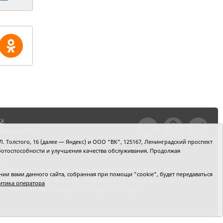
тили ошибку,
шкой текст и
. Толстого, 16 (далее — Яндекс) и ООО "ВК", 125167, Ленинградский проспект
+Enter
 работоспособности и улучшения качества обслуживания. Продолжая
ru
2) 39-90-59. Отдел рекламы: тел. (3452) 39-90-51.
и вами данного сайта, собранная при помощи "cookie", будет передаваться
 № ФС77-64918 от 24.02.2016 выдано Федеральной
итика оператора
 Автономная некоммерческая организация