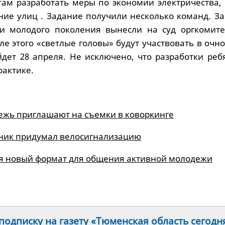
ам разработать меры по экономии электричества, 
ние улиц . Задание получили несколько команд. За
ли молодого поколения вынесли на суд оргкомите
е этого «светлые головы» будут участвовать в очн
йдет 28 апреля. Не исключено, что разработки реб
рактике.
жь приглашают на съемки в коворкинге
ник придумал велосигнализацию
я новый формат для общения активной молодежи
одписку на газету «Тюменская область сегодн