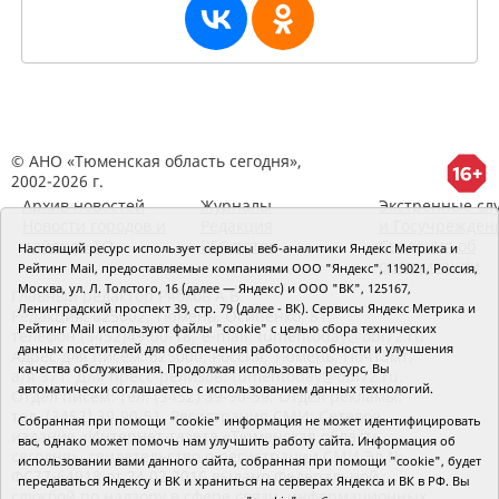
© АНО «Тюменская область сегодня»,
2002-2026 г.
Архив новостей
Журналы
Экстренные сл
Новости городов и
Редакция
и Госучрежден
районов ТО
RSS поток
Сведения об
Настоящий ресурс использует сервисы веб-аналитики Яндекс Метрика и
организации
Рейтинг Mail, предоставляемые компаниями ООО "Яндекс", 119021, Россия,
Москва, ул. Л. Толстого, 16 (далее — Яндекс) и ООО "ВК", 125167,
Главный редактор Рябков А.В.
Ленинградский проспект 39, стр. 79 (далее - ВК). Сервисы Яндекс Метрика и
Редакция: 625002, Тюмень, Осипенко, 81,
Рейтинг Mail используют файлы "cookie" с целью сбора технических
телефон (3452)49-00-18,
e-mail: tumentoday@obl72.ru
данных посетителей для обеспечения работоспособности и улучшения
Адрес для писем: 625000, Россия, Тюмень, Почтамт,
качества обслуживания. Продолжая использовать ресурс, Вы
а/я 371. Для пресс-релизов: tumentoday@obl72.ru.
автоматически соглашаетесь с использованием данных технологий.
Отдел писем: тел. (3452) 39-90-59. Отдел рекламы:
тел. (3452) 39-90-51. Регистрация СМИ: Сетевое
Собранная при помощи "cookie" информация не может идентифицировать
издание «Интернет-газета «Тюменская область
вас, однако может помочь нам улучшить работу сайта. Информация об
сегодня», свидетельство о регистрации СМИ Эл №
использовании вами данного сайта, собранная при помощи "cookie", будет
ФС77-64918 от 24.02.2016 выдано Федеральной
передаваться Яндексу и ВК и храниться на серверах Яндекса и ВК в РФ. Вы
службой по надзору в сфере связи, информационных