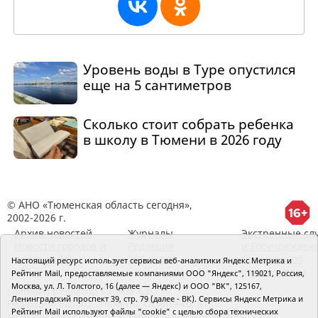
Уровень воды в Туре опустился
еще на 5 сантиметров
Сколько стоит собрать ребенка
в школу в Тюмени в 2026 году
© АНО «Тюменская область сегодня»,
2002-2026 г.
Архив новостей
Журналы
Экстренные сл
Новости городов и
Редакция
и Госучрежден
районов ТО
RSS поток
Сведения об
Настоящий ресурс использует сервисы веб-аналитики Яндекс Метрика и
организации
Рейтинг Mail, предоставляемые компаниями ООО "Яндекс", 119021, Россия,
Москва, ул. Л. Толстого, 16 (далее — Яндекс) и ООО "ВК", 125167,
Главный редактор Рябков А.В.
Ленинградский проспект 39, стр. 79 (далее - ВК). Сервисы Яндекс Метрика и
Редакция: 625002, Тюмень, Осипенко, 81,
Рейтинг Mail используют файлы "cookie" с целью сбора технических
телефон (3452)49-00-18,
e-mail: tumentoday@obl72.ru