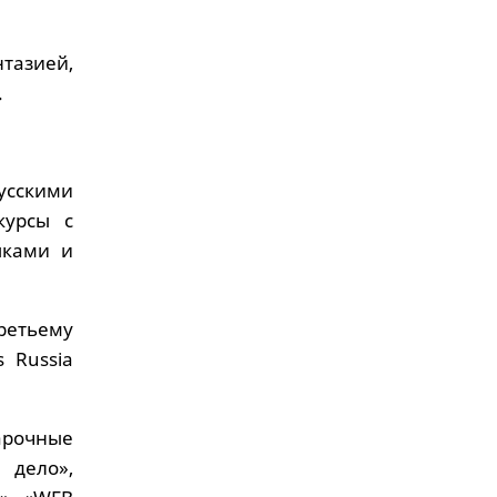
тазией,
.
усскими
курсы с
шками и
ретьему
 Russia
арочные
 дело»,