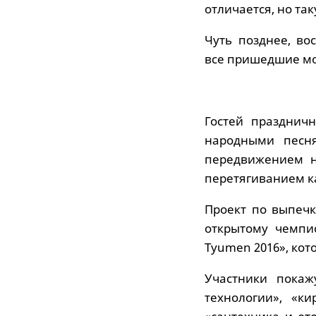
отличается, но так
Чуть позднее, во
все пришедшие мо
Гостей празднич
народными песня
передвижением н
перетягиванием к
Проект по выпечк
открытому чемпио
Tyumen 2016», кото
Участники покаж
технологии», «ки