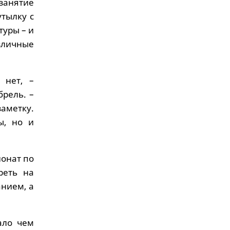
занятие
утылку с
туры – и
зличные
 нет, –
рель. –
заметку.
ы, но и
ионат по
реть на
нием, а
ало чем