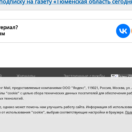
одписку на газету «Тюменская область сегодн
териал?
ьям
2031
й
Журналы
Экстренные службы
ов и
Редакция
и Госучреждения
Если вы заме
RSS поток
Сведения об
выделите мы
 Mail, предоставляемые компаниями ООО "Яндекс", 119021, Россия, Москва, ул. Л
организации
нажмите
Ctrl
 файлы "cookie" с целью сбора технических данных посетителей для обеспечения
ых технологий.
сипенко, 81,
телефон (3452)49-00-18,
e-mail: tumentoday@obl72.
 Для пресс-релизов: tumentoday@obl72.ru. Отдел писем: тел. (345
 однако может помочь нам улучшить работу сайта. Информация об использовани
енская область сегодня», свидетельство о регистрации СМИ Эл
ся от использования "cookie", выбрав соответствующие настройки в браузере.
Пол
логий и массовых коммуникаций (Роскомнадзор). Учредитель: