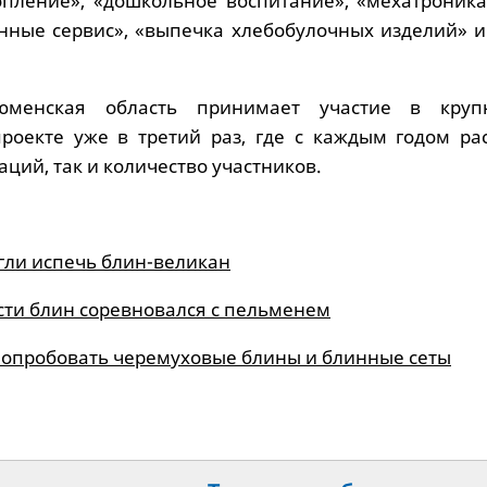
опление», «дошкольное воспитание», «мехатроника
анные сервис», «выпечка хлебобулочных изделий» и
юменская область принимает участие в круп
оекте уже в третий раз, где с каждым годом рас
ций, так и количество участников.
гли испечь блин-великан
сти блин соревновался с пельменем
опробовать черемуховые блины и блинные сеты