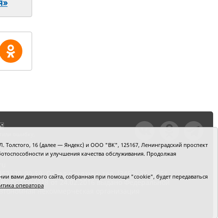
я»
тили ошибку,
шкой текст и
. Толстого, 16 (далее — Яндекс) и ООО "ВК", 125167, Ленинградский проспект
+Enter
 работоспособности и улучшения качества обслуживания. Продолжая
ru
2) 39-90-59. Отдел рекламы: тел. (3452) 39-90-51.
и вами данного сайта, собранная при помощи "cookie", будет передаваться
 № ФС77-64918 от 24.02.2016 выдано Федеральной
итика оператора
 Автономная некоммерческая организация