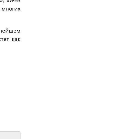
», «WEB
 многих
нейшем
тет как