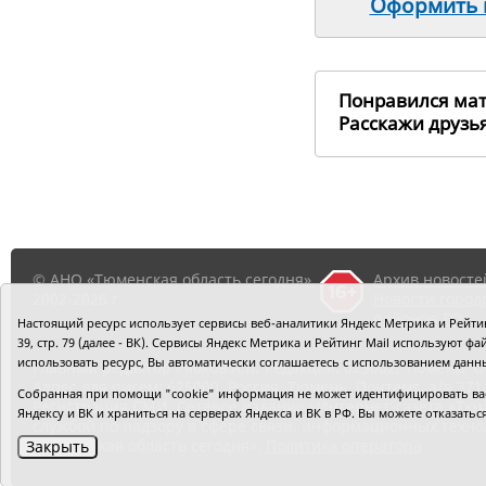
Оформить п
Понравился ма
Расскажи друз
© АНО «Тюменская область сегодня»,
Архив новосте
2002-2026 г.
Новости город
районов ТО
Настоящий ресурс использует сервисы веб-аналитики Яндекс Метрика и Рейтинг
39, стр. 79 (далее - ВК). Сервисы Яндекс Метрика и Рейтинг Mail используют
использовать ресурс, Вы автоматически соглашаетесь с использованием данн
Главный редактор Рябков А.В.
Редакция: 625002, Тюмень, О
Адрес для писем: 625000, Россия, Тюмень, Почтамт, а/я 371.
Собранная при помощи "cookie" информация не может идентифицировать вас,
Регистрация СМИ: Сетевое издание «Интернет-газета «Тюм
Яндексу и ВК и храниться на серверах Яндекса и ВК в РФ. Вы можете отказать
службой по надзору в сфере связи, информационных техно
«Тюменская область сегодня».
Политика оператора
Закрыть