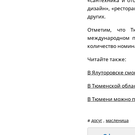
«сантехника и от
дизайн», «рестор
других.
Отметим, что Т
международном пр
количество номина
Читайте также:
В Ялуторовске смо
В Тюменской обла
В Тюмени можно п
#
досуг
,
масленица