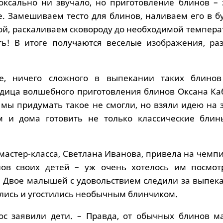
оксально ни звучало, но приготовление блинов – 
е. Замешиваем тесто для блинов, наливаем его в б
ой, раскаливаем сковороду до необходимой темпера
ть! В итоге получаются веселые изображения, ра
, ничего сложного в выпекании таких блинов
дица волшебного приготовления блинов Оксана Каб
 мы придумать такое не смогли, но взяли идею на 
м и дома готовить не только классические блин
мастер-класса, Светлана Иванова, привела на чемп
нов своих детей – уж очень хотелось им посмот
 Двое малышей с удовольствием следили за выпека
ались и угостились необычным блинчиком.
лос заявили дети. – Правда, от обычных блинов м