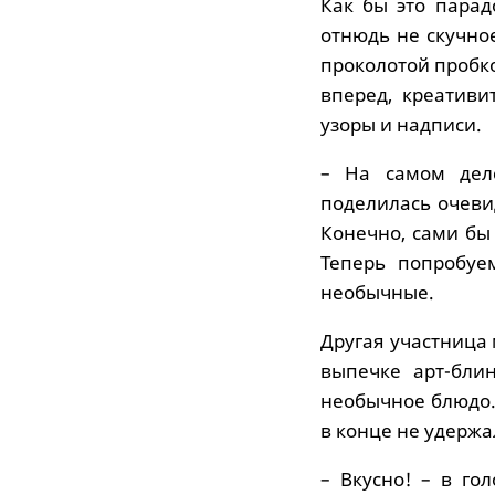
Как бы это парад
отнюдь не скучно
проколотой пробк
вперед, креативи
узоры и надписи.
– На самом деле
поделилась очеви
Конечно, сами бы
Теперь попробуе
необычные.
Другая участница 
выпечке арт-бли
необычное блюдо.
в конце не удерж
– Вкусно! – в го