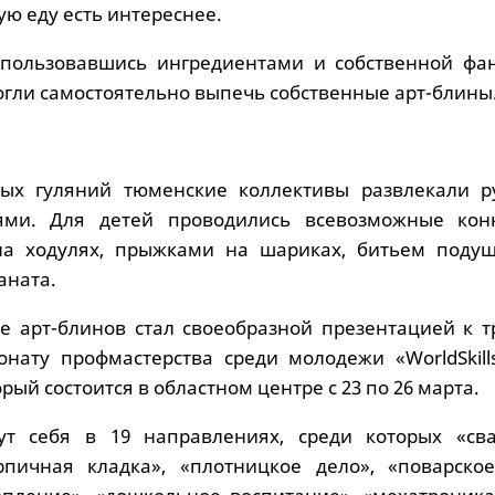
ую еду есть интереснее.
спользовавшись ингредиентами и собственной фан
гли самостоятельно выпечь собственные арт-блины
ных гуляний тюменские коллективы развлекали р
ми. Для детей проводились всевозможные кон
а ходулях, прыжками на шариках, битьем поду
аната.
е арт-блинов стал своеобразной презентацией к т
нату профмастерства среди молодежи «WorldSkills
рый состоится в областном центре с 23 по 26 марта.
ут себя в 19 направлениях, среди которых «св
рпичная кладка», «плотницкое дело», «поварское