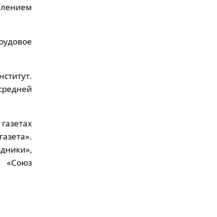
плением
рудовое
ститут.
 средней
газетах
азета».
дники»,
а «Союз