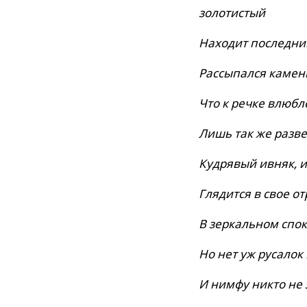
золотистый
Находит последни
Рассыпался камен
Что к речке влюбл
Лишь так же разв
Кудрявый ивняк, и
Глядится в свое о
В зеркальном спок
Но нет уж русалок
И нимфу никто не 