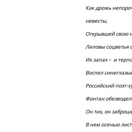
Как дрожь непоро
невесты,
Открывшей свою н
Лиловы соцветья 
Их запах – и терпо
Воспел синеглазый
Российский поэт-х
Фонтан обезводел
Он тих, он заброше
В нем осенью лист