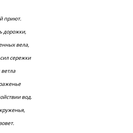
й приют.
ь дорожки,
енных вела,
есил сережки
 ветла
траженье
ойствии вод.
 круженья,
зовет.