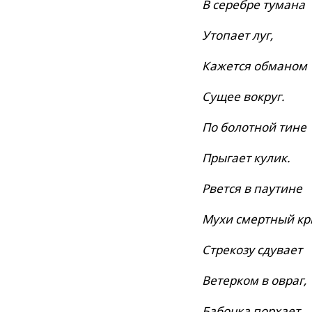
В серебре тумана
Утопает луг,
Кажется обманом
Сущее вокруг.
По болотной тине
Прыгает кулик.
Рвется в паутине
Мухи смертный кр
Стрекозу сдувает
Ветерком в овраг,
Бабочка порхает