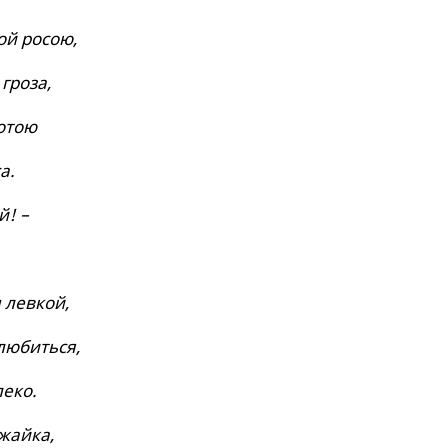
й росою,
гроза,
отою
а.
й! –
 левкой,
любиться,
леко.
жайка,