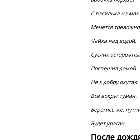
С василька на мак
Мечется тревожно
Чайка над водой,
Суслик осторожны
Поспешил домой.
Не к добру окутал
Все вокруг туман.
Берегись же, путни
Будет ураган.
После дожд