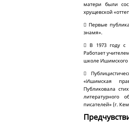
матери были сос
хрущевской «оттеп
 Первые публика
знамя».
 В 1973 году с
Работает учителем
школе Ишимского 
 Публицистичес
«Ишимская прав
Публиковала сти
литературного о
писателей» (г. Кем
Предчувств