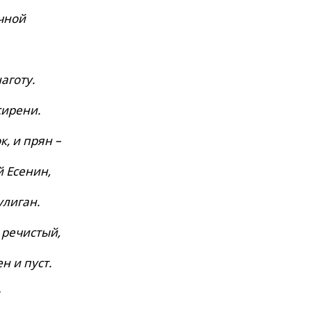
чной
аготу.
сирени.
к, и прян –
 Есенин,
улиган.
 речистый,
н и пуст.