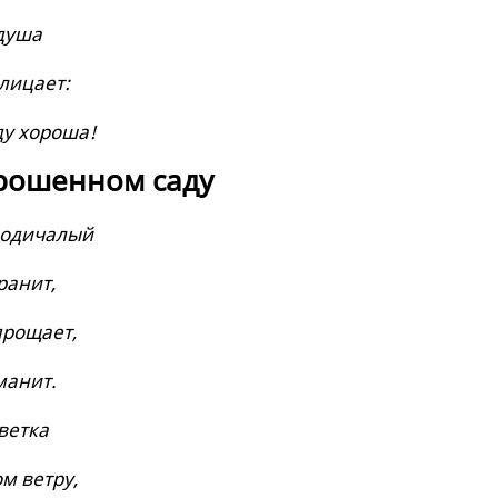
душа
лицает:
ду хороша!
брошенном саду
 одичалый
ранит,
прощает,
манит.
ветка
м ветру,