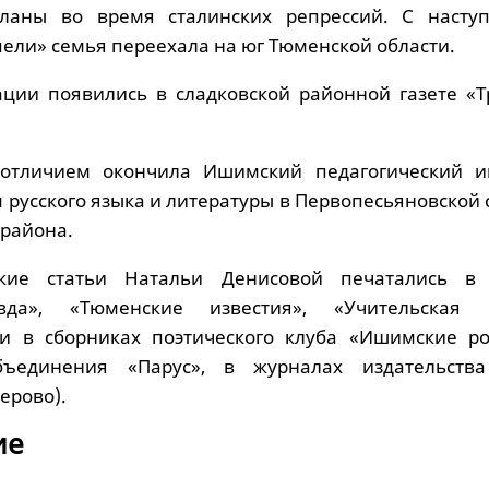
ланы во время сталинских репрессий. С насту
ели» семья переехала на юг Тюменской области.
ции появились в сладковской районной газете «Т
 отличием окончила Ишимский педагогический ин
 русского языка и литературы в Первопесьяновской
района.
кие статьи Натальи Денисовой печатались в 
да», «Тюменские известия», «Учительская г
хи в сборниках поэтического клуба «Ишимские ро
бъединения «Парус», в журналах издательств
ерово).
ие