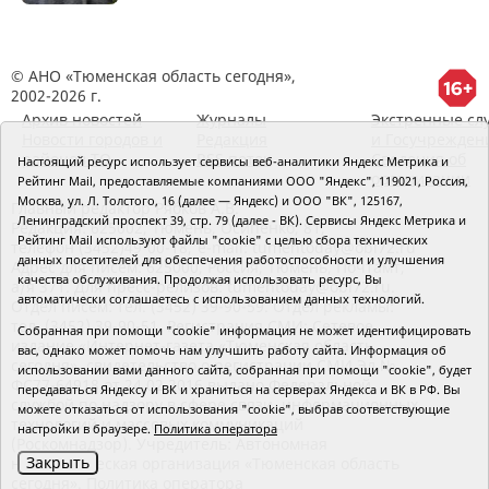
© АНО «Тюменская область сегодня»,
2002-2026 г.
Архив новостей
Журналы
Экстренные сл
Новости городов и
Редакция
и Госучрежден
районов ТО
RSS поток
Сведения об
Настоящий ресурс использует сервисы веб-аналитики Яндекс Метрика и
организации
Рейтинг Mail, предоставляемые компаниями ООО "Яндекс", 119021, Россия,
Москва, ул. Л. Толстого, 16 (далее — Яндекс) и ООО "ВК", 125167,
Главный редактор Рябков А.В.
Ленинградский проспект 39, стр. 79 (далее - ВК). Сервисы Яндекс Метрика и
Редакция: 625002, Тюмень, Осипенко, 81,
Рейтинг Mail используют файлы "cookie" с целью сбора технических
телефон (3452)49-00-18,
e-mail: tumentoday@obl72.ru
данных посетителей для обеспечения работоспособности и улучшения
Адрес для писем: 625000, Россия, Тюмень, Почтамт,
качества обслуживания. Продолжая использовать ресурс, Вы
а/я 371. Для пресс-релизов: tumentoday@obl72.ru.
автоматически соглашаетесь с использованием данных технологий.
Отдел писем: тел. (3452) 39-90-59. Отдел рекламы:
тел. (3452) 39-90-51. Регистрация СМИ: Сетевое
Собранная при помощи "cookie" информация не может идентифицировать
издание «Интернет-газета «Тюменская область
вас, однако может помочь нам улучшить работу сайта. Информация об
сегодня», свидетельство о регистрации СМИ Эл №
использовании вами данного сайта, собранная при помощи "cookie", будет
ФС77-64918 от 24.02.2016 выдано Федеральной
передаваться Яндексу и ВК и храниться на серверах Яндекса и ВК в РФ. Вы
службой по надзору в сфере связи, информационных
можете отказаться от использования "cookie", выбрав соответствующие
технологий и массовых коммуникаций
настройки в браузере.
Политика оператора
(Роскомнадзор). Учредитель: Автономная
Закрыть
некоммерческая организация «Тюменская область
сегодня».
Политика оператора