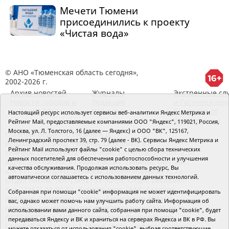
Мечети Тюмени
присоединились к проекту
«Чистая вода»
© АНО «Тюменская область сегодня»,
2002-2026 г.
Архив новостей
Журналы
Экстренные сл
Новости городов и
Редакция
и Госучрежден
районов ТО
RSS поток
Сведения об
Настоящий ресурс использует сервисы веб-аналитики Яндекс Метрика и
организации
Рейтинг Mail, предоставляемые компаниями ООО "Яндекс", 119021, Россия,
Москва, ул. Л. Толстого, 16 (далее — Яндекс) и ООО "ВК", 125167,
Главный редактор Рябков А.В.
Ленинградский проспект 39, стр. 79 (далее - ВК). Сервисы Яндекс Метрика и
Редакция: 625002, Тюмень, Осипенко, 81,
Рейтинг Mail используют файлы "cookie" с целью сбора технических
телефон (3452)49-00-18,
e-mail: tumentoday@obl72.ru
данных посетителей для обеспечения работоспособности и улучшения
Адрес для писем: 625000, Россия, Тюмень, Почтамт,
качества обслуживания. Продолжая использовать ресурс, Вы
а/я 371. Для пресс-релизов: tumentoday@obl72.ru.
автоматически соглашаетесь с использованием данных технологий.
Отдел писем: тел. (3452) 39-90-59. Отдел рекламы:
тел. (3452) 39-90-51. Регистрация СМИ: Сетевое
Собранная при помощи "cookie" информация не может идентифицировать
издание «Интернет-газета «Тюменская область
вас, однако может помочь нам улучшить работу сайта. Информация об
сегодня», свидетельство о регистрации СМИ Эл №
использовании вами данного сайта, собранная при помощи "cookie", будет
ФС77-64918 от 24.02.2016 выдано Федеральной
передаваться Яндексу и ВК и храниться на серверах Яндекса и ВК в РФ. Вы
службой по надзору в сфере связи, информационных
можете отказаться от использования "cookie", выбрав соответствующие