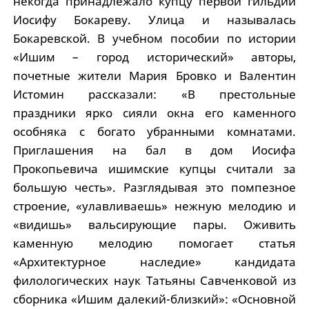
некогда принадлежало купцу первой гильдии
Иосифу Бокареву. Улица и называлась
Бокаревской. В учебном пособии по истории
«Ишим – город исторический» авторы,
почетные жители Мария Бровко и Валентин
Истомин рассказали: «В престольные
праздники ярко сияли окна его каменного
особняка с богато убранными комнатами.
Приглашения на бал в дом Иосифа
Прокопьевича ишимские купцы считали за
большую честь». Разглядывая это помпезное
строение, «улавливаешь» нежную мелодию и
«видишь» вальсирующие пары. Оживить
каменную мелодию помогает статья
«Архитектурное наследие» кандидата
филологических наук Татьяны Савченковой из
сборника «Ишим далекий-близкий»: «Основной