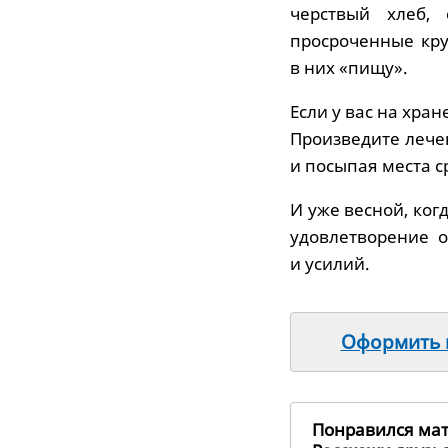
черствый хлеб, 
просроченные кру
в них «пищу».
Если у вас на хра
Произведите лече
и посыпая места с
И уже весной, ког
удовлетворение о
и усилий.
Оформить п
Понравился ма