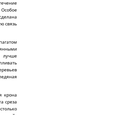
 течение
. Особое
сделана
ую связь
пагатом
евянными
й лучше
пливать
еревьев
ледяная
я крона
та среза
столько