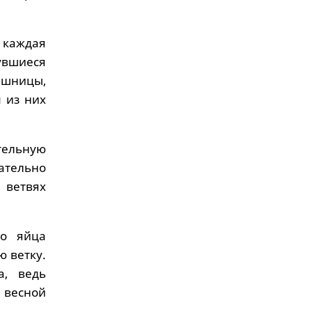
, каждая
увшиеся
ышницы,
м из них
тельную
щательно
 ветвях
то яйца
ю ветку.
а, ведь
 весной