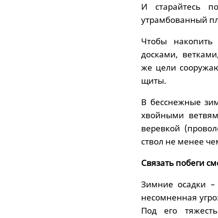
И старайтесь п
утрамбованный пла
Чтобы накопить 
досками, ветками
же цели сооружаю
щиты.
В бесснежные зи
хвойными ветвям
веревкой (провол
ствол не менее чем
Связать побеги с
Зимние осадки –
несомненная угро
Под его тяжесть