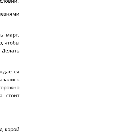
словий.
езнями
ь–март.
о, чтобы
. Делать
ждается
азались
сторожно
а стоит
д корой