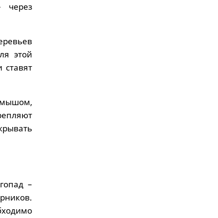
– через
еревьев
ля этой
 ставят
амышом,
репляют
крывать
гопад –
арников.
бходимо