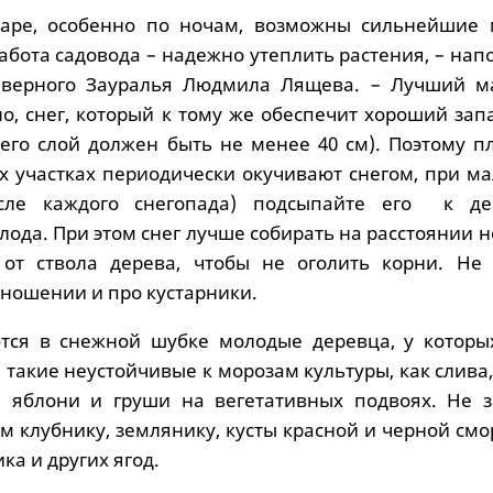
аре, особенно по ночам, возможны сильнейшие 
абота садовода – надежно утеплить растения, – на
еверного Зауралья Людмила Лящева. – Лучший м
но, снег, который к тому же обеспечит хороший зап
 его слой должен быть не менее 40 см). Поэтому п
х участках периодически окучивают снегом, при м
сле каждого снегопада) подсыпайте его к де
лода. При этом снег лучше собирать на расстоянии 
 от ствола дерева, чтобы не оголить корни. Не 
тношении и про кустарники.
тся в снежной шубке молодые деревца, у которы
 такие неустойчивые к морозам культуры, как слива
е яблони и груши на вегетативных подвоях. Не з
м клубнику, землянику, кусты красной и черной см
а и других ягод.