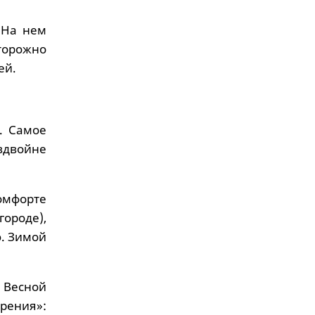
 На нем
торожно
ей.
. Самое
 вдвойне
мфорте
городе),
. Зимой
. Весной
рения»: