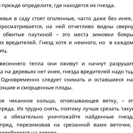
о прежде определите, где находятся их гнезда.
евья в саду стоят оголенные, часто даже без инея
просматривается, на ней отчетливо видны сверн
, обвитые паутиной – это места зимовки бояр
гих вредителей. Гнезд хотя и немного, но в каждо
иц.
весеннего тепла они оживут и начнут разруши
гда на деревьях нет инея, гнезда вредителей надо т
. Одновременно следует снимать и оставшиеся на
охшие и сморщенные плоды.
тое чеканное кольцо, опоясывающее ветку, – э
ряда. Их трудно снять, поэтому лучше срезать таку
 а обязательно уничтожайте найденные гнезд
пряд, перезимовав на срезанной вами веточке,
 переберется на дерево.