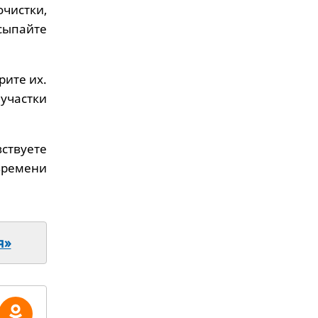
чистки,
сыпайте
рите их.
участки
вствуете
времени
я»