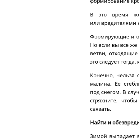
формирование кро
В это время же
или вредителями в
Формирующие и о
Но если вы все же
ветви, отходящие
это следует тогда
Конечно, нельзя 
малина. Ее стебл
под снегом. В слу
стряхните, чтоб
связать.
Найти и обезвред
Зимой выпадает в