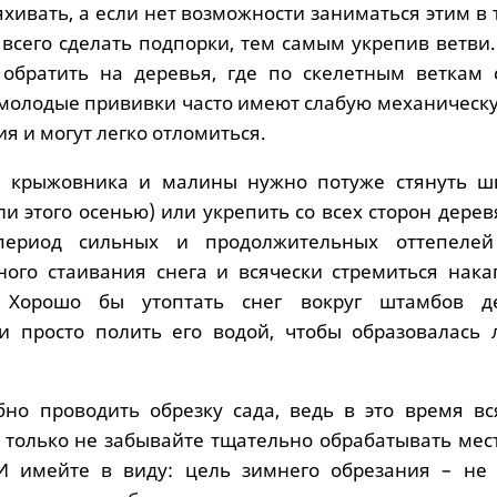
хивать, а если нет возможности заниматься этим в
 всего сделать подпорки, тем самым укрепив ветви
обратить на деревья, где по скелетным веткам 
к молодые прививки часто имеют слабую механическ
я и могут легко отломиться.
, крыжовника и малины нужно потуже стянуть ш
ли этого осенью) или укрепить со всех сторон дер
период сильных и продолжительных оттепеле
ного стаивания снега и всячески стремиться нака
. Хорошо бы утоптать снег вокруг штамбов д
и просто полить его водой, чтобы образовалась 
но проводить обрезку сада, ведь в это время вс
о только не забывайте тщательно обрабатывать мес
И имейте в виду: цель зимнего обрезания – не 