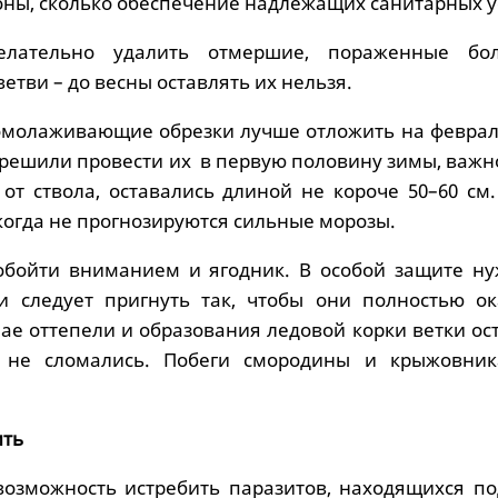
ны, сколько обеспечение надлежащих санитарных у
лательно удалить отмершие, пораженные бол
етви – до весны оставлять их нельзя.
молаживающие обрезки лучше отложить на феврал
 решили провести их в первую половину зимы, важн
 от ствола, оставались длиной не короче 50–60 см
, когда не прогнозируются сильные морозы.
обойти вниманием и ягодник. В особой защите ну
и следует пригнуть так, чтобы они полностью ок
чае оттепели и образования ледовой корки ветки о
ы не сломались. Побеги смородины и крыжовник
ить
озможность истребить паразитов, находящихся по