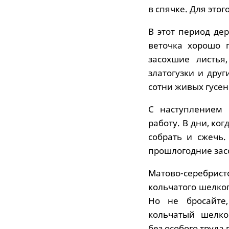
в спячке. Для этог
В этот период дер
веточка хорошо 
засохшие листья
златогузки и дру
сотни живых гусен
С наступлением 
работу. В дни, ко
собрать и сжечь
прошлогодние зас
Матово-серебрис
кольчатого шелкоп
Но не бросайте,
кольчатый шелко
без особого труда