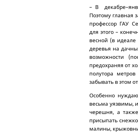
– В декабре–янв
Поэтому главная з
профессор ГАУ С
для этого – конеч
весной (в идеале
деревья на дачны
возможности (по
предохраняя от хо
полутора метров
забывать в этом о
Особенно нуждаю
весьма уязвимы, и
черешня, а такж
присыпать снежко
малины, крыжовник