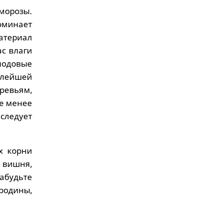
морозы.
поминает
атериал
ас влаги
лодовые
алейшей
ревьям,
не менее
следует
х корни
, вишня,
абудьте
ородины,