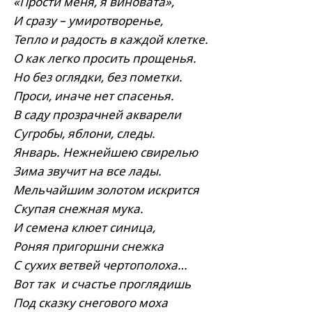
«Прости меня, я виновата»,
И сразу – умиротворенье,
Тепло и радость в каждой клетке.
О как легко просить прощенья.
Но без оглядки, без пометки.
Проси, иначе нет спасенья.
В саду прозрачней акварели
Сугробы, яблони, следы.
Январь. Нежнейшею свирелью
Зима звучит на все лады.
Мельчайшим золотом искрится
Скупая снежная мука.
И семена клюет синица,
Роняя пригоршни снежка
С сухих ветвей чертополоха…
Вот так и счастье проглядишь
Под сказку снегового моха