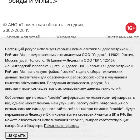
обиды и мглы...»
© АНО «Тюменская область сегодня»,
2002-2026 г.
Архив новостей
Журналы
Экстренные сл
Новости городов и
Редакция
и Госучрежден
районов ТО
RSS поток
Сведения об
Настоящий ресурс использует сервисы веб-аналитики Яндекс Метрика и
организации
Рейтинг Mail, предоставляемые компаниями ООО "Яндекс", 119021, Россия,
Москва, ул. Л. Толстого, 16 (далее — Яндекс) и ООО "ВК", 125167,
Главный редактор Рябков А.В.
Ленинградский проспект 39, стр. 79 (далее - ВК). Сервисы Яндекс Метрика и
Редакция: 625002, Тюмень, Осипенко, 81,
Рейтинг Mail используют файлы "cookie" с целью сбора технических
телефон (3452)49-00-18,
e-mail: tumentoday@obl72.ru
данных посетителей для обеспечения работоспособности и улучшения
Адрес для писем: 625000, Россия, Тюмень, Почтамт,
качества обслуживания. Продолжая использовать ресурс, Вы
а/я 371. Для пресс-релизов: tumentoday@obl72.ru.
автоматически соглашаетесь с использованием данных технологий.
Отдел писем: тел. (3452) 39-90-59. Отдел рекламы:
тел. (3452) 39-90-51. Регистрация СМИ: Сетевое
Собранная при помощи "cookie" информация не может идентифицировать
издание «Интернет-газета «Тюменская область
вас, однако может помочь нам улучшить работу сайта. Информация об
сегодня», свидетельство о регистрации СМИ Эл №
использовании вами данного сайта, собранная при помощи "cookie", будет
ФС77-64918 от 24.02.2016 выдано Федеральной
передаваться Яндексу и ВК и храниться на серверах Яндекса и ВК в РФ. Вы
службой по надзору в сфере связи, информационных
можете отказаться от использования "cookie", выбрав соответствующие
технологий и массовых коммуникаций
настройки в браузере.
Политика оператора
(Роскомнадзор). Учредитель: Автономная
Закрыть
некоммерческая организация «Тюменская область