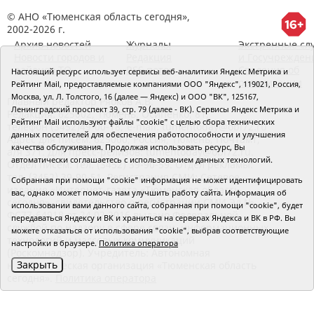
© АНО «Тюменская область сегодня»,
2002-2026 г.
Архив новостей
Журналы
Экстренные сл
Новости городов и
Редакция
и Госучрежден
районов ТО
RSS поток
Сведения об
Настоящий ресурс использует сервисы веб-аналитики Яндекс Метрика и
организации
Рейтинг Mail, предоставляемые компаниями ООО "Яндекс", 119021, Россия,
Москва, ул. Л. Толстого, 16 (далее — Яндекс) и ООО "ВК", 125167,
Главный редактор Рябков А.В.
Ленинградский проспект 39, стр. 79 (далее - ВК). Сервисы Яндекс Метрика и
Редакция: 625002, Тюмень, Осипенко, 81,
Рейтинг Mail используют файлы "cookie" с целью сбора технических
телефон (3452)49-00-18,
e-mail: tumentoday@obl72.ru
данных посетителей для обеспечения работоспособности и улучшения
Адрес для писем: 625000, Россия, Тюмень, Почтамт,
качества обслуживания. Продолжая использовать ресурс, Вы
а/я 371. Для пресс-релизов: tumentoday@obl72.ru.
автоматически соглашаетесь с использованием данных технологий.
Отдел писем: тел. (3452) 39-90-59. Отдел рекламы:
тел. (3452) 39-90-51. Регистрация СМИ: Сетевое
Собранная при помощи "cookie" информация не может идентифицировать
издание «Интернет-газета «Тюменская область
вас, однако может помочь нам улучшить работу сайта. Информация об
сегодня», свидетельство о регистрации СМИ Эл №
использовании вами данного сайта, собранная при помощи "cookie", будет
ФС77-64918 от 24.02.2016 выдано Федеральной
передаваться Яндексу и ВК и храниться на серверах Яндекса и ВК в РФ. Вы
службой по надзору в сфере связи, информационных
можете отказаться от использования "cookie", выбрав соответствующие
технологий и массовых коммуникаций
настройки в браузере.
Политика оператора
(Роскомнадзор). Учредитель: Автономная
Закрыть
некоммерческая организация «Тюменская область
сегодня».
Политика оператора