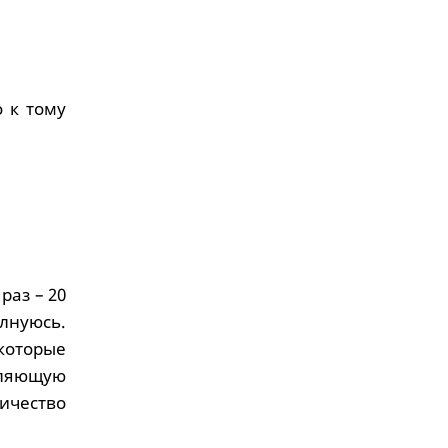
о к тому
раз – 20
олнуюсь.
которые
вляющую
ичество