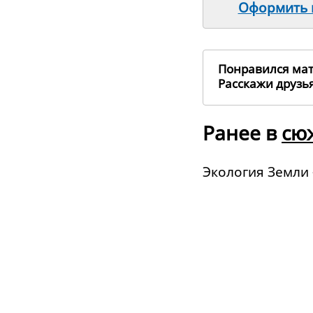
Оформить п
Понравился ма
Расскажи друз
Ранее в
сю
Экология Земли 