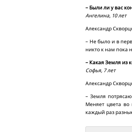
– Были ли у вас к
Ангелина, 10 лет
Александр Скворц
– Не было и в перв
никто к нам пока н
– Какая Земля из 
Софья, 7 лет
Александр Скворц
– Земля потрясаю
Меняет цвета во 
каждый раз разны