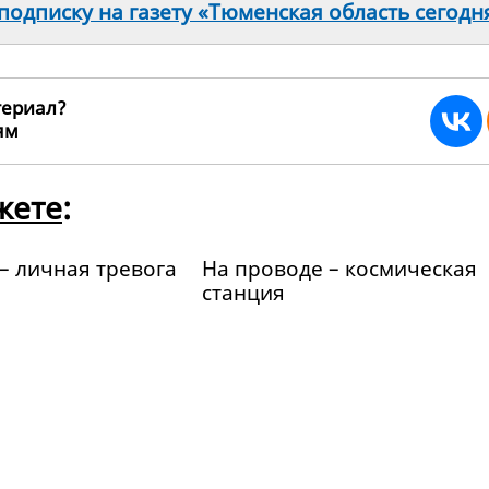
одписку на газету «Тюменская область сегодн
териал?
ьям
142407
жете
:
– личная тревога
На проводе – космическая
станция