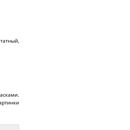
штатный,
асками.
Картинки