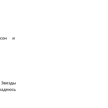
я сон и
. Звезды
надеюсь