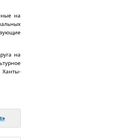
нные на
нальных
твующие
руга на
ьтурное
 Ханты-
я»