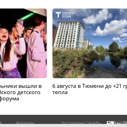
льники вышли в
6 августа в Тюмени до +21 г
ского детского
тепла
 форума
й
Журналы
Экстренные службы