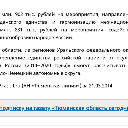
 млн. 902 тыс. рублей на мероприятия, направле
жданского единства и гармонизацию межнацио
лн. 831 тыс. рублей на мероприятия, содейс
многообразию народов России.
области, из регионов Уральского федерального ок
крепление единства российской нации и этнокул
 России (2014--2020 годы)» смогут рассчитывать
ло-Ненецкий автономные округа.
а: t-l.ru (АН «Тюменская линия») за 21.03.2014 г.
одписку на газету «Тюменская область сегодн