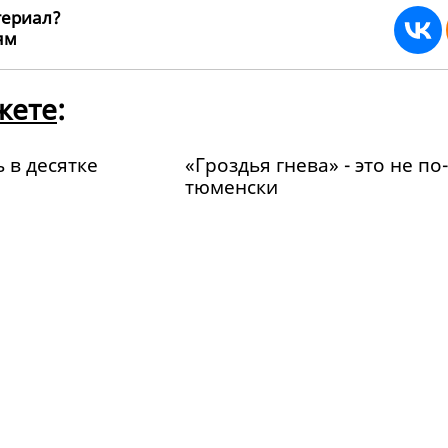
териал?
ьям
139873
жете
:
 в десятке
«Гроздья гнева» - это не по-
тюменски