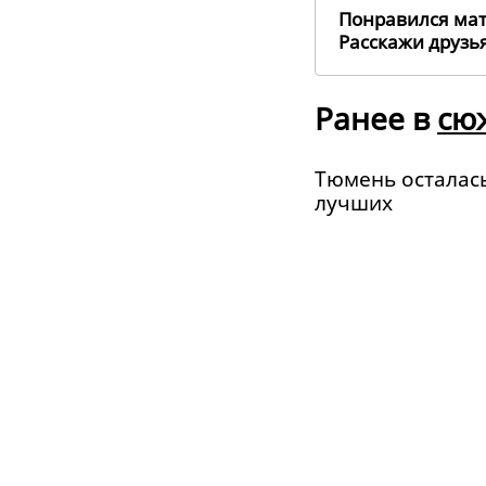
Понравился ма
Расскажи друз
Ранее в
сю
Тюмень осталась
лучших