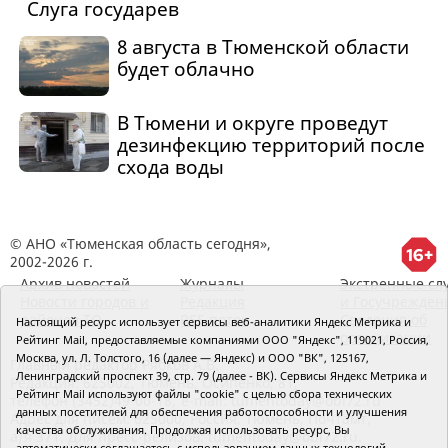
Слуга государев
8 августа в Тюменской области
будет облачно
В Тюмени и округе проведут
дезинфекцию территорий после
схода воды
© АНО «Тюменская область сегодня»,
2002-2026 г.
Архив новостей
Журналы
Экстренные сл
Новости городов и
Редакция
и Госучрежден
районов ТО
RSS поток
Сведения об
Настоящий ресурс использует сервисы веб-аналитики Яндекс Метрика и
организации
Рейтинг Mail, предоставляемые компаниями ООО "Яндекс", 119021, Россия,
Москва, ул. Л. Толстого, 16 (далее — Яндекс) и ООО "ВК", 125167,
Главный редактор Рябков А.В.
Ленинградский проспект 39, стр. 79 (далее - ВК). Сервисы Яндекс Метрика и
Редакция: 625002, Тюмень, Осипенко, 81,
Рейтинг Mail используют файлы "cookie" с целью сбора технических
телефон (3452)49-00-18,
e-mail: tumentoday@obl72.ru
данных посетителей для обеспечения работоспособности и улучшения
Адрес для писем: 625000, Россия, Тюмень, Почтамт,
качества обслуживания. Продолжая использовать ресурс, Вы
а/я 371. Для пресс-релизов: tumentoday@obl72.ru.
автоматически соглашаетесь с использованием данных технологий.