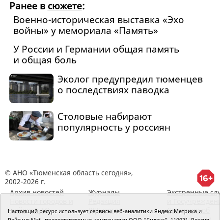
Ранее в
сюжете
:
Военно-историческая выставка «Эхо
войны» у мемориала «Память»
У России и Германии общая память
и общая боль
Эколог предупредил тюменцев
о последствиях паводка
Столовые набирают
популярность у россиян
© АНО «Тюменская область сегодня»,
2002-2026 г.
Архив новостей
Журналы
Экстренные сл
Новости городов и
Редакция
и Госучрежден
районов ТО
RSS поток
Сведения об
Настоящий ресурс использует сервисы веб-аналитики Яндекс Метрика и
организации
Рейтинг Mail, предоставляемые компаниями ООО "Яндекс", 119021, Россия,