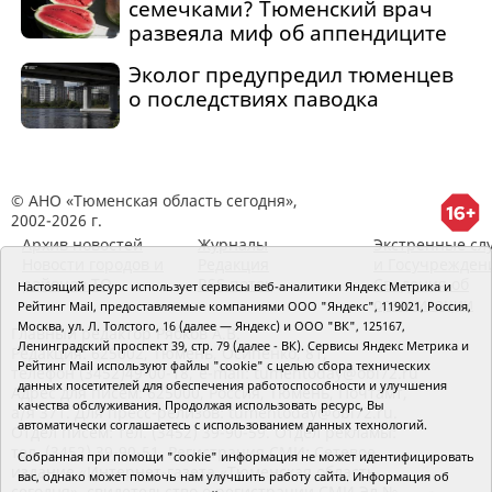
семечками? Тюменский врач
развеяла миф об аппендиците
Эколог предупредил тюменцев
о последствиях паводка
© АНО «Тюменская область сегодня»,
2002-2026 г.
Архив новостей
Журналы
Экстренные сл
Новости городов и
Редакция
и Госучрежден
районов ТО
RSS поток
Сведения об
Настоящий ресурс использует сервисы веб-аналитики Яндекс Метрика и
организации
Рейтинг Mail, предоставляемые компаниями ООО "Яндекс", 119021, Россия,
Москва, ул. Л. Толстого, 16 (далее — Яндекс) и ООО "ВК", 125167,
Главный редактор Рябков А.В.
Ленинградский проспект 39, стр. 79 (далее - ВК). Сервисы Яндекс Метрика и
Редакция: 625002, Тюмень, Осипенко, 81,
Рейтинг Mail используют файлы "cookie" с целью сбора технических
телефон (3452)49-00-18,
e-mail: tumentoday@obl72.ru
данных посетителей для обеспечения работоспособности и улучшения
Адрес для писем: 625000, Россия, Тюмень, Почтамт,
качества обслуживания. Продолжая использовать ресурс, Вы
а/я 371. Для пресс-релизов: tumentoday@obl72.ru.
автоматически соглашаетесь с использованием данных технологий.
Отдел писем: тел. (3452) 39-90-59. Отдел рекламы:
тел. (3452) 39-90-51. Регистрация СМИ: Сетевое
Собранная при помощи "cookie" информация не может идентифицировать
издание «Интернет-газета «Тюменская область
вас, однако может помочь нам улучшить работу сайта. Информация об
сегодня», свидетельство о регистрации СМИ Эл №